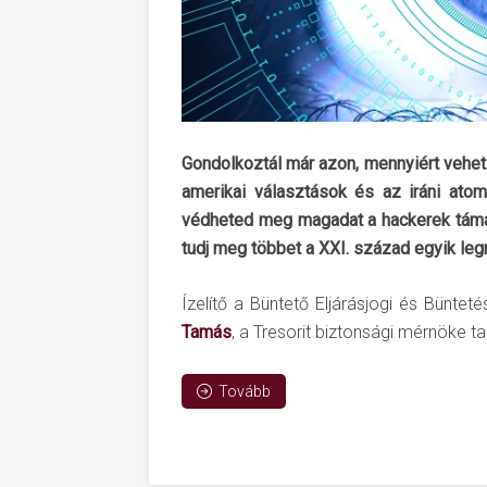
Gondolkoztál már azon, mennyiért vehet
amerikai választások és az iráni ato
védheted meg magadat a hackerek támad
tudj meg többet a XXI. század egyik le
Ízelítő a Büntető Eljárásjogi és Bünteté
Tamás
, a Tresorit biztonsági mérnöke ta
Tovább