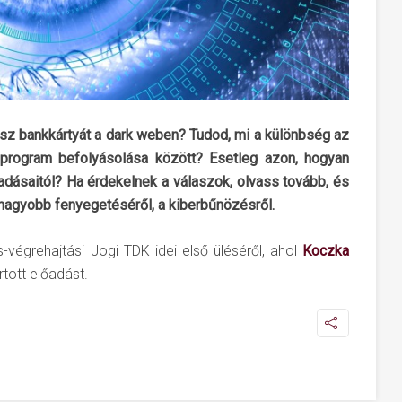
sz bankkártyát a dark weben? Tudod, mi a különbség az
mprogram befolyásolása között? Esetleg azon, hogyan
ásaitól? Ha érdekelnek a válaszok, olvass tovább, és
gnagyobb fenyegetéséről, a kiberbűnözésről.
s-végrehajtási Jogi TDK idei első üléséről, ahol
Koczka
rtott előadást.