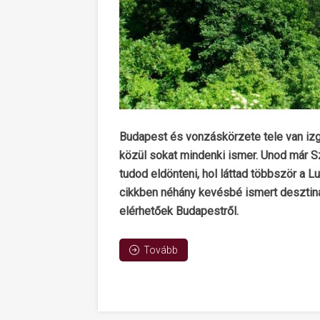
Budapest és vonzáskörzete tele van iz
közül sokat mindenki ismer. Unod már 
tudod eldönteni, hol láttad többször a 
cikkben néhány kevésbé ismert desztin
elérhetőek Budapestről.
Tovább