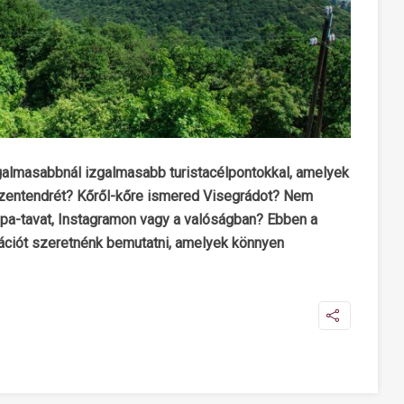
galmasabbnál izgalmasabb turistacélpontokkal, amelyek
Szentendrét? Kőről-kőre ismered Visegrádot? Nem
Lupa-tavat, Instagramon vagy a valóságban? Ebben a
ációt szeretnénk bemutatni, amelyek könnyen