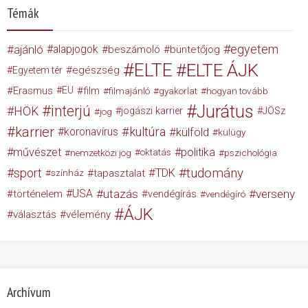
Témák
egyetem
ajánló
alapjogok
beszámoló
büntetőjog
ELTE
ELTE ÁJK
egészség
Egyetem tér
Erasmus
EU
film
filmajánló
gyakorlat
hogyan tovább
Jurátus
interjú
HÖK
jogászi karrier
JÖSz
jog
karrier
kultúra
koronavírus
külföld
külügy
művészet
politika
nemzetközi jog
oktatás
pszichológia
tudomány
sport
TDK
tapasztalat
színház
USA
utazás
verseny
történelem
vendégírás
vendégíró
ÁJK
választás
vélemény
Archívum