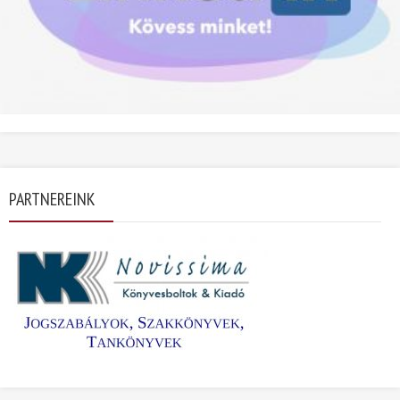
PARTNEREINK