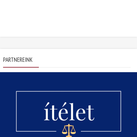
PARTNEREINK