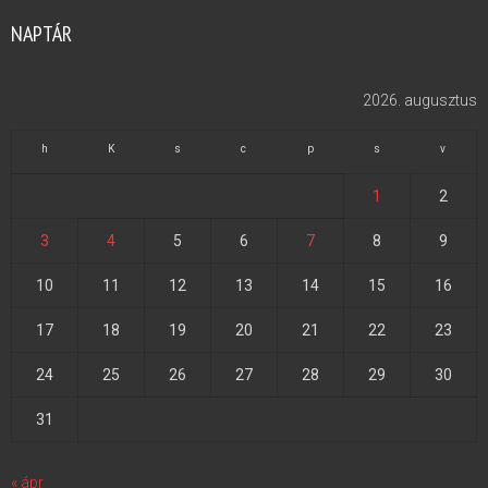
NAPTÁR
2026. augusztus
h
K
s
c
p
s
v
1
2
3
4
5
6
7
8
9
10
11
12
13
14
15
16
17
18
19
20
21
22
23
24
25
26
27
28
29
30
31
« ápr