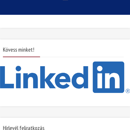
Kövess minket!
Hírlevél feliratkozás