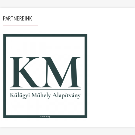
PARTNEREINK