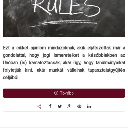
Ezt a cikket ajánlom mindazoknak, akik eljátszottak már a
gondolattal, hogy jogi ismereteiket a későbbiekben az
Unóban (is) kamatoztassák, akár úgy, hogy tanulmányaikat
folytatják kint, akár munkát vállalnak tapasztalatgyűjtés
céljából.
Tovább