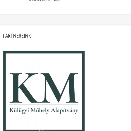
PARTNEREINK