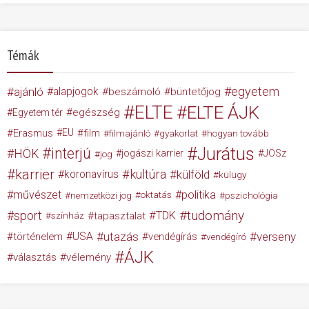
Témák
egyetem
ajánló
alapjogok
beszámoló
büntetőjog
ELTE
ELTE ÁJK
egészség
Egyetem tér
Erasmus
EU
film
filmajánló
gyakorlat
hogyan tovább
Jurátus
interjú
HÖK
jogászi karrier
JÖSz
jog
karrier
kultúra
koronavírus
külföld
külügy
művészet
politika
nemzetközi jog
oktatás
pszichológia
tudomány
sport
TDK
tapasztalat
színház
USA
utazás
verseny
történelem
vendégírás
vendégíró
ÁJK
választás
vélemény