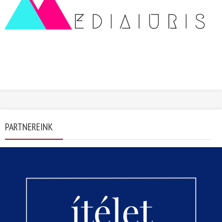
PARTNEREINK