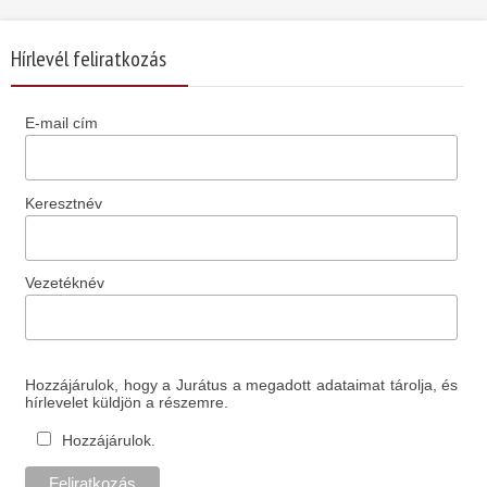
Hírlevél feliratkozás
E-mail cím
Keresztnév
Vezetéknév
Hozzájárulok, hogy a Jurátus a megadott adataimat tárolja, és
hírlevelet küldjön a részemre.
Hozzájárulok.