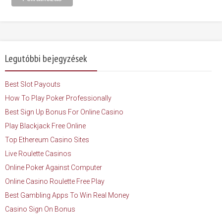
Legutóbbi bejegyzések
Best Slot Payouts
How To Play Poker Professionally
Best Sign Up Bonus For Online Casino
Play Blackjack Free Online
Top Ethereum Casino Sites
Live Roulette Casinos
Online Poker Against Computer
Online Casino Roulette Free Play
Best Gambling Apps To Win Real Money
Casino Sign On Bonus