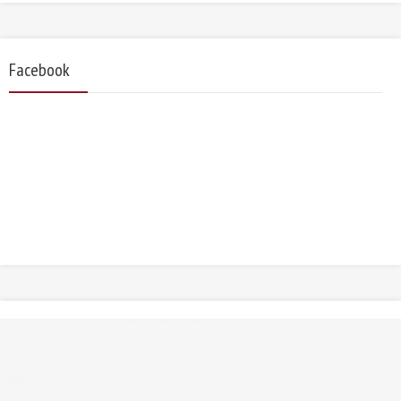
Facebook