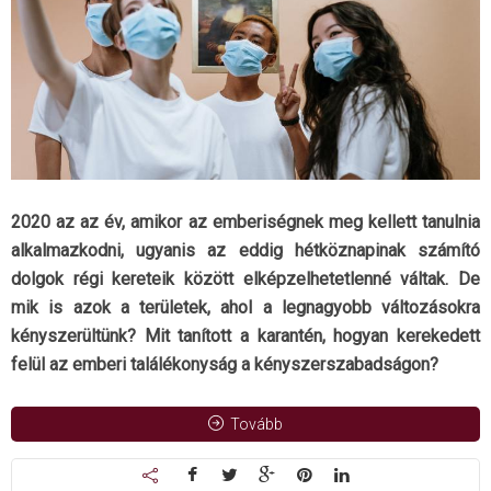
2020 az az év, amikor az emberiségnek meg kellett tanulnia
alkalmazkodni, ugyanis az eddig hétköznapinak számító
dolgok régi kereteik között elképzelhetetlenné váltak. De
mik is azok a területek, ahol a legnagyobb változásokra
kényszerültünk? Mit tanított a karantén, hogyan kerekedett
felül az emberi találékonyság a kényszerszabadságon?
Tovább