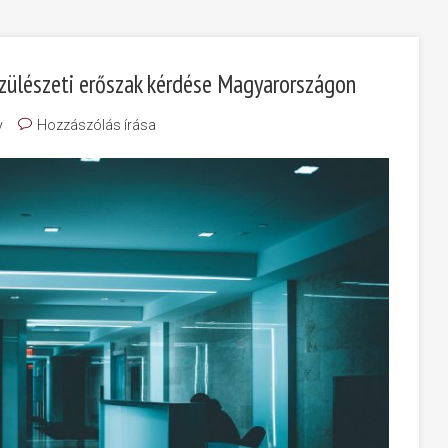
szülészeti erőszak kérdése Magyarországon
y
Hozzászólás írása