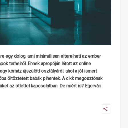
e egy dolog, ami minimálisan elterelheti az ember
pok terheiről. Ennek apropóján látott az online
y kórház újszülött osztályáról, ahol a jól ismert
ba öltöztetett babák pihentek. A cikk megosztónak
ket az ötlettel kapcsolatban. De miért is? Egervári