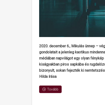
2020. december 6., Mikulás ünnep – végr
gondolatait a jelenleg kaotikus mindenna
médiában napvilágot egy olyan fénykép eg
kiságyakban piros sapkába és rugdalózó
bizonyult, sokan fejezték ki nemtetszésü
Hilda írása
.
Tovább