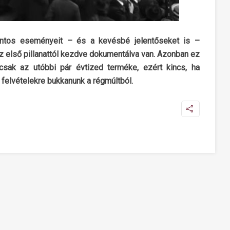
ntos eseményeit – és a kevésbé jelentőseket is –
z első pillanattól kezdve dokumentálva van. Azonban ez
sak az utóbbi pár évtized terméke, ezért kincs, ha
 felvételekre bukkanunk a régmúltból.