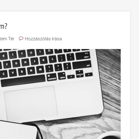
em?
tem Tér
Hozzászólás írása