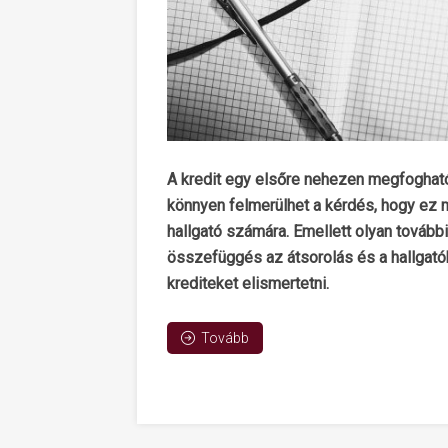
A kredit egy elsőre nehezen megfoghat
könnyen felmerülhet a kérdés, hogy ez mi
hallgató számára. Emellett olyan további
összefüggés az átsorolás és a hallgatók 
krediteket elismertetni.
Tovább