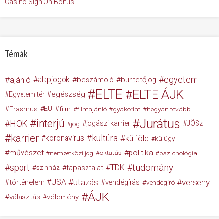
Casino Sign On Bonus
Témák
egyetem
ajánló
alapjogok
beszámoló
büntetőjog
ELTE
ELTE ÁJK
egészség
Egyetem tér
Erasmus
EU
film
filmajánló
gyakorlat
hogyan tovább
Jurátus
interjú
HÖK
jogászi karrier
JÖSz
jog
karrier
kultúra
koronavírus
külföld
külügy
művészet
politika
nemzetközi jog
oktatás
pszichológia
tudomány
sport
TDK
tapasztalat
színház
USA
utazás
verseny
történelem
vendégírás
vendégíró
ÁJK
választás
vélemény