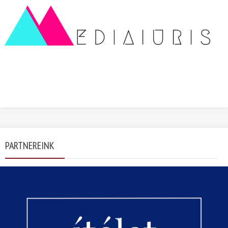
PARTNEREINK