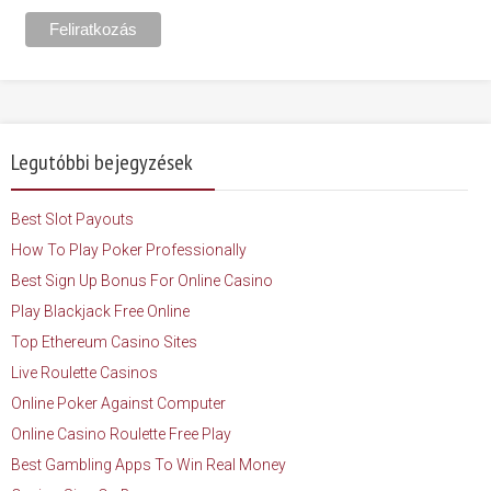
Legutóbbi bejegyzések
Best Slot Payouts
How To Play Poker Professionally
Best Sign Up Bonus For Online Casino
Play Blackjack Free Online
Top Ethereum Casino Sites
Live Roulette Casinos
Online Poker Against Computer
Online Casino Roulette Free Play
Best Gambling Apps To Win Real Money