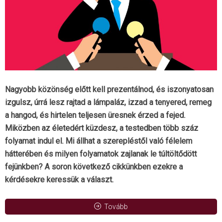
Nagyobb közönség előtt kell prezentálnod, és iszonyatosan
izgulsz, úrrá lesz rajtad a lámpaláz, izzad a tenyered, remeg
a hangod, és hirtelen teljesen üresnek érzed a fejed.
Miközben az életedért küzdesz, a testedben több száz
folyamat indul el. Mi állhat a szerepléstől való félelem
hátterében és milyen folyamatok zajlanak le túltöltődött
fejünkben? A soron következő cikkünkben ezekre a
kérdésekre keressük a választ.
Tovább