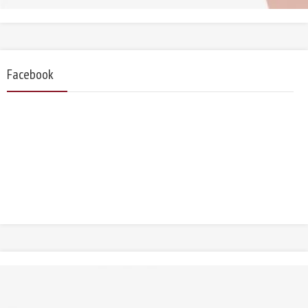
Facebook