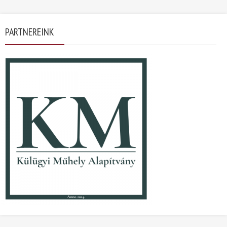
PARTNEREINK