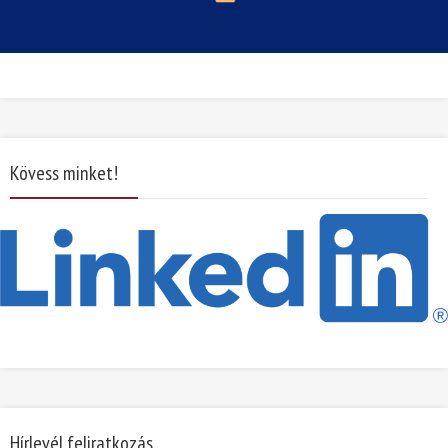
Kövess minket!
Hírlevél feliratkozás