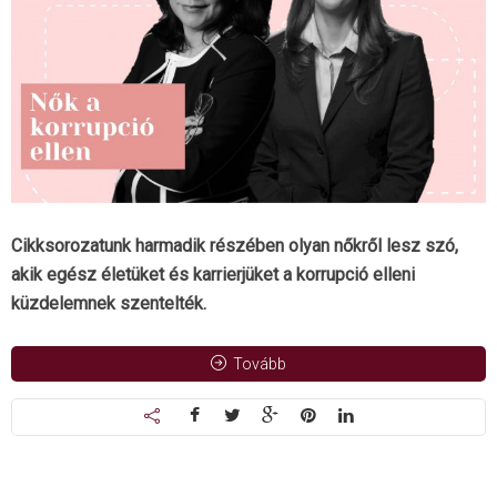
Cikksorozatunk harmadik részében olyan nőkről lesz szó,
akik egész életüket és karrierjüket a korrupció elleni
küzdelemnek szentelték.
Tovább