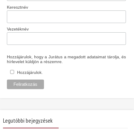
Keresztnév
Vezetéknév
Hozzájárulok, hogy a Jurátus a megadott adataimat tárolja, és
hírlevelet küldjön a részemre.
Hozzájárulok.
Legutóbbi bejegyzések