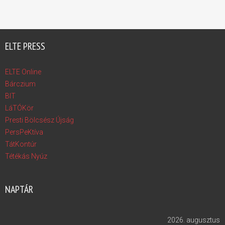
ELTE PRESS
ELTE Online
Bárczium
BIT
LáTÓKör
Presti Bölcsész Újság
PersPeKtíva
TátKontúr
Tétékás Nyúz
NAPTÁR
2026. augusztus