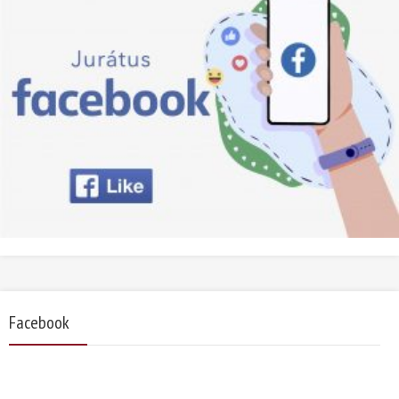
Facebook