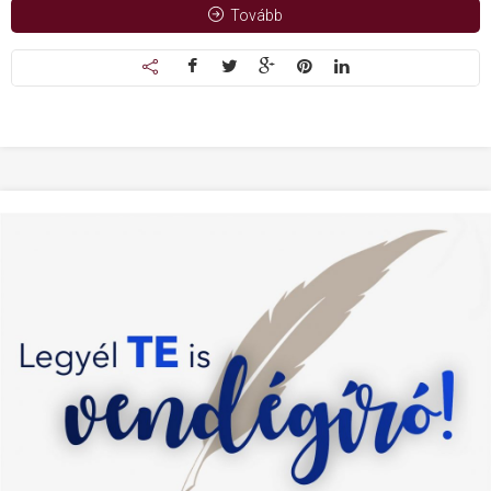
Tovább