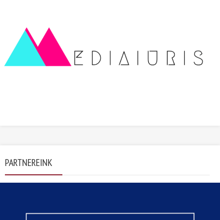
PARTNEREINK