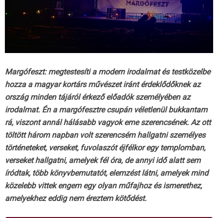
Margófeszt: megtestesíti a modern irodalmat és testközelbe
hozza a magyar kortárs művészet iránt érdeklődőknek az
ország minden tájáról érkező előadók személyében az
irodalmat. Én a margófesztre csupán véletlenül bukkantam
rá, viszont annál hálásabb vagyok eme szerencsének. Az ott
töltött három napban volt szerencsém hallgatni személyes
történeteket, verseket, fuvolaszót éjfélkor egy templomban,
verseket hallgatni, amelyek fél óra, de annyi idő alatt sem
íródtak, több könyvbemutatót, elemzést látni, amelyek mind
közelebb vittek engem egy olyan műfajhoz és ismerethez,
amelyekhez eddig nem éreztem kötődést.