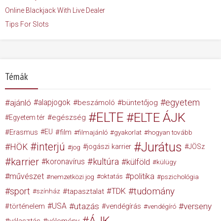
Online Blackjack With Live Dealer
Tips For Slots
Témák
egyetem
ajánló
alapjogok
beszámoló
büntetőjog
ELTE
ELTE ÁJK
egészség
Egyetem tér
Erasmus
EU
film
filmajánló
gyakorlat
hogyan tovább
Jurátus
interjú
HÖK
jogászi karrier
JÖSz
jog
karrier
kultúra
koronavírus
külföld
külügy
művészet
politika
nemzetközi jog
oktatás
pszichológia
tudomány
sport
TDK
tapasztalat
színház
USA
utazás
verseny
történelem
vendégírás
vendégíró
ÁJK