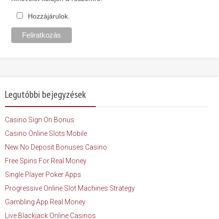
Hozzájárulok.
Legutóbbi bejegyzések
Casino Sign On Bonus
Casino Online Slots Mobile
New No Deposit Bonuses Casino
Free Spins For Real Money
Single Player Poker Apps
Progressive Online Slot Machines Strategy
Gambling App Real Money
Live Blackjack Online Casinos