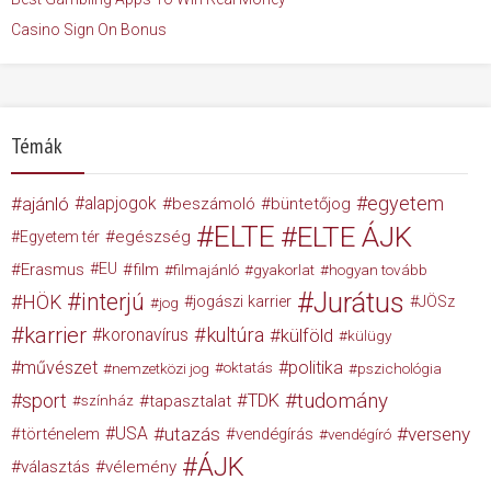
Casino Sign On Bonus
Témák
egyetem
ajánló
alapjogok
beszámoló
büntetőjog
ELTE
ELTE ÁJK
egészség
Egyetem tér
Erasmus
EU
film
filmajánló
gyakorlat
hogyan tovább
Jurátus
interjú
HÖK
jogászi karrier
JÖSz
jog
karrier
kultúra
koronavírus
külföld
külügy
művészet
politika
nemzetközi jog
oktatás
pszichológia
tudomány
sport
TDK
tapasztalat
színház
USA
utazás
verseny
történelem
vendégírás
vendégíró
ÁJK
választás
vélemény