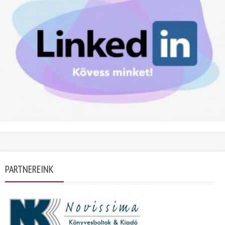
PARTNEREINK