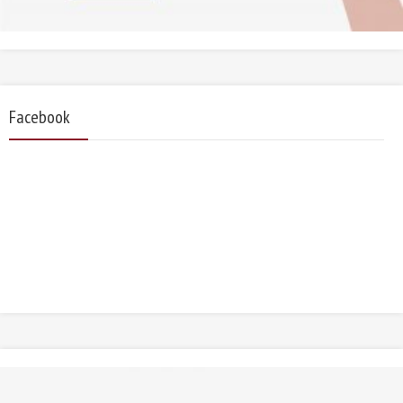
Facebook