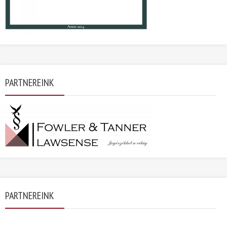
PARTNEREINK
PARTNEREINK