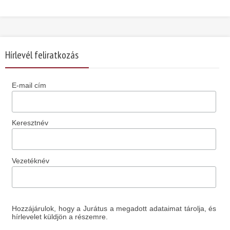
Hírlevél feliratkozás
E-mail cím
Keresztnév
Vezetéknév
Hozzájárulok, hogy a Jurátus a megadott adataimat tárolja, és
hírlevelet küldjön a részemre.