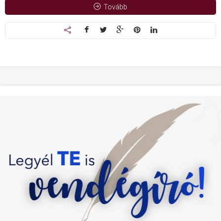
Tovább