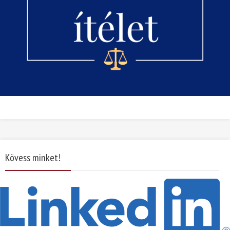
Kövess minket!