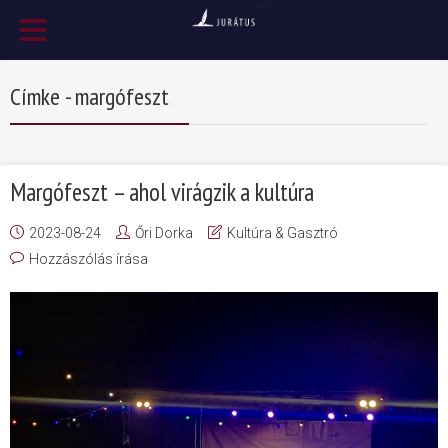
Címke - margófeszt
Margófeszt – ahol virágzik a kultúra
2023-08-24
Őri Dorka
Kultúra & Gasztró
Hozzászólás írása