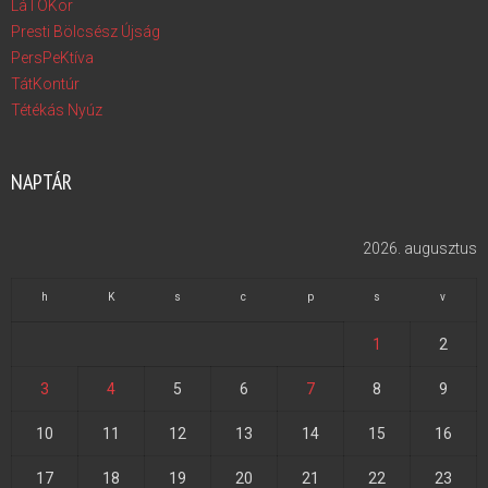
LáTÓKör
Presti Bölcsész Újság
PersPeKtíva
TátKontúr
Tétékás Nyúz
NAPTÁR
2026. augusztus
h
K
s
c
p
s
v
1
2
3
4
5
6
7
8
9
10
11
12
13
14
15
16
17
18
19
20
21
22
23