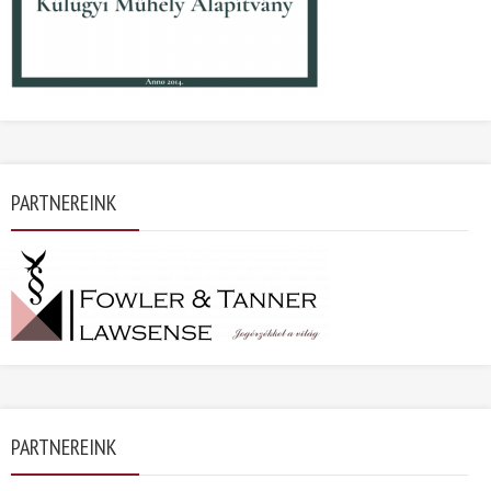
PARTNEREINK
PARTNEREINK