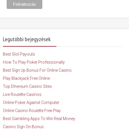
Legutóbbi bejegyzések
Best Slot Payouts
How To Play Poker Professionally
Best Sign Up Bonus For Online Casino
Play Blackjack Free Online
Top Ethereum Casino Sites
Live Roulette Casinos
Online Poker Against Computer
Online Casino Roulette Free Play
Best Gambling Apps To Win Real Money
Casino Sign On Bonus