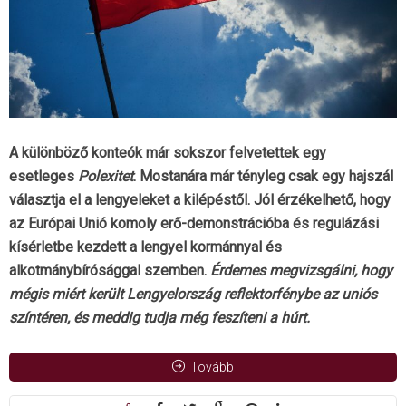
A különböző konteók már sokszor felvetettek egy
esetleges
Polexitet
. Mostanára már tényleg csak egy hajszál
választja el a lengyeleket a kilépéstől. Jól érzékelhető, hogy
az Európai Unió komoly erő-demonstrációba és regulázási
kísérletbe kezdett a lengyel kormánnyal és
alkotmánybírósággal szemben.
Érdemes megvizsgálni, hogy
mégis miért került Lengyelország reflektorfénybe az uniós
színtéren, és meddig tudja még feszíteni a húrt.
Tovább