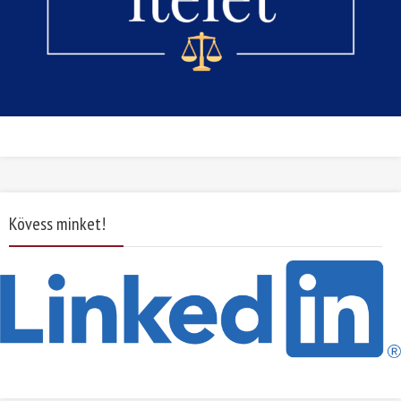
Kövess minket!