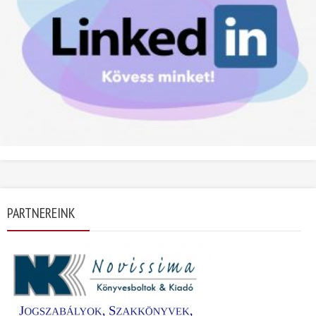
PARTNEREINK