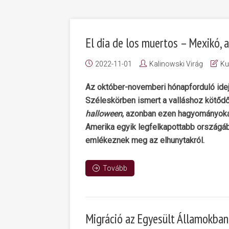
El dia de los muertos – Mexikó, 
2022-11-01
Kalinowski Virág
Ku
Az október-novemberi hónapforduló ide
Széleskörben ismert a valláshoz kötőd
halloween
, azonban ezen hagyományokat
Amerika egyik legfelkapottabb országá
emlékeznek meg az elhunytakról.
Tovább
Migráció az Egyesült Államokban