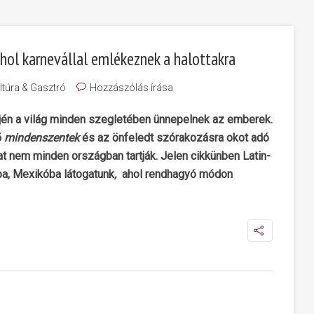
ahol karnevállal emlékeznek a halottakra
ltúra & Gasztró
Hozzászólás írása
jén a világ minden szegletében ünnepelnek az emberek.
ő
mindenszentek
és az önfeledt szórakozásra okot adó
 nem minden országban tartják. Jelen cikkünben Latin-
ba, Mexikóba látogatunk
,
ahol rendhagyó módon