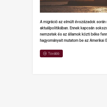
A migráció az elmúlt évszázadok során mi
aktuálpolitikában. Ennek kapcsán soksz
nemzetek és az államok közti béke fennt
hagyományait mutatom be az Amerikai E
Tovább