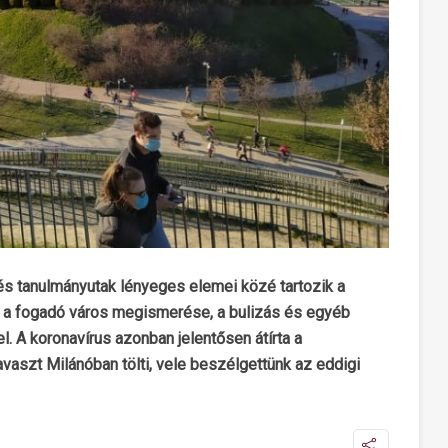
s tanulmányutak lényeges elemei közé tartozik a
l a fogadó város megismerése, a bulizás és egyéb
 A koronavírus azonban jelentősen átírta a
tavaszt Milánóban tölti, vele beszélgettünk az eddigi