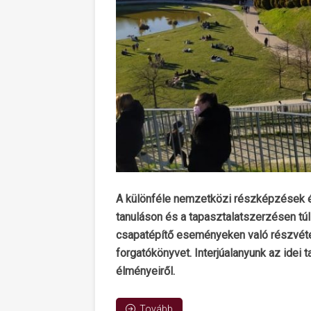
A különféle nemzetközi részképzések é
tanuláson és a tapasztalatszerzésen tú
csapatépítő eseményeken való részvétel.
forgatókönyvet. Interjúalanyunk az idei 
élményeiről.
Tovább