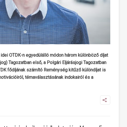
z idei OTDK-n egyedülálló módon három különböző díjat
 jog) Tagozatban első, a Polgári Eljárásjogi Tagozatban
TDK fődíjának számító Reménység kitűző különdíjat is
motivációiról, témaválasztásának indokairól és a