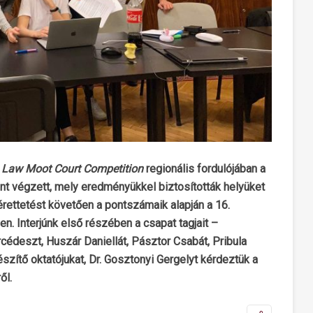
 Law Moot Court Competition
regionális fordulójában a
t végzett, mely eredményükkel biztosították helyüket
rettetést követően a pontszámaik alapján a 16.
n. Interjúnk első részében a csapat tagjait –
cédeszt, Huszár Daniellát, Pásztor Csabát, Pribula
észítő oktatójukat, Dr. Gosztonyi Gergelyt kérdeztük a
ől.