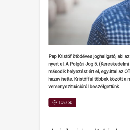
Pap Kristóf ötödéves joghallgató, aki a
nyert el. A Polgári Jog 5. (Kereskedelmi
második helyezést ért el, egyúttal az O
hazavihette. Kristóffal többek között a 
versenyszituációról beszélgettünk.
Tovább