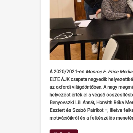
A 2020/2021-es
Monroe E. Price Media
ELTE ÁJK csapata negyedik helyezettkén
az oxfordi világdöntőben. A nagy megmé
helyezést érték el a végső összesítésbe
Benyovszki Lili Annát, Horváth Réka Mer
Esztert és Szabó Patrikot –, illetve felk
motivációikról és a felkészülés menetér