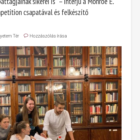
attagjainak sikerei is” – Interjú a Monroe E.
etition csapatával és felkészítő
yetem Tér
Hozzászólás írása