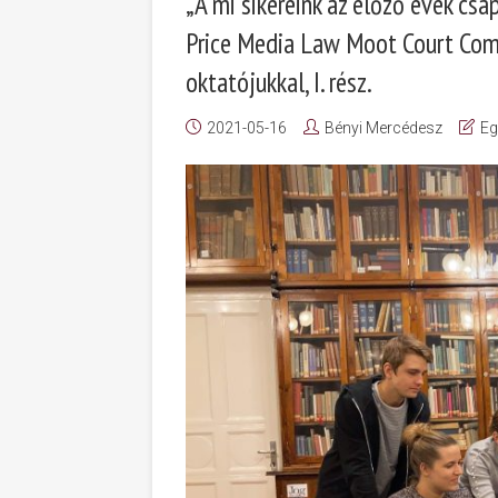
„A mi sikereink az előző évek csap
Price Media Law Moot Court Comp
oktatójukkal, I. rész.
2021-05-16
Bényi Mercédesz
Eg