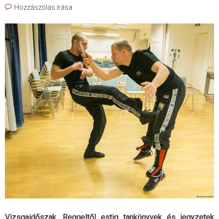
Hozzászólás írása
Vizsgaidőszak. Reggeltől estig tankönyvek és jegyzetek