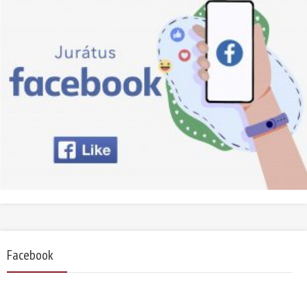
Facebook