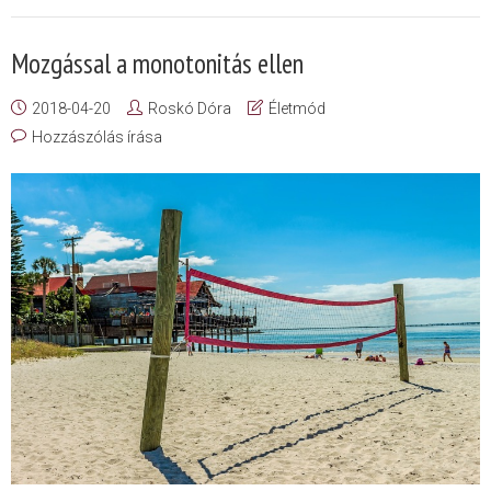
Mozgással a monotonitás ellen
2018-04-20
Roskó Dóra
Életmód
Hozzászólás írása