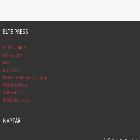
ELTE PRESS
ELTE Online
Bárczium
BIT
LáTÓKör
Presti Bölcsész Újság
PersPeKtíva
TátKontúr
Tétékás Nyúz
NAPTÁR
2026. augusztus