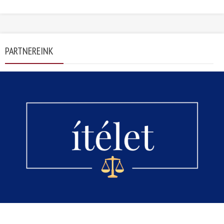
PARTNEREINK