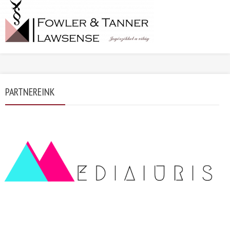
PARTNEREINK