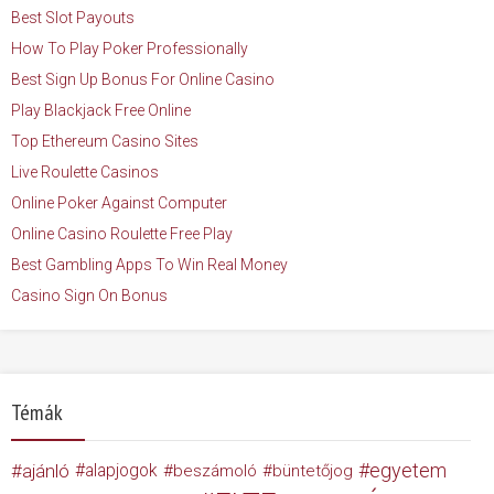
Best Slot Payouts
How To Play Poker Professionally
Best Sign Up Bonus For Online Casino
Play Blackjack Free Online
Top Ethereum Casino Sites
Live Roulette Casinos
Online Poker Against Computer
Online Casino Roulette Free Play
Best Gambling Apps To Win Real Money
Casino Sign On Bonus
Témák
egyetem
ajánló
alapjogok
beszámoló
büntetőjog