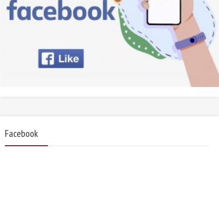
Facebook