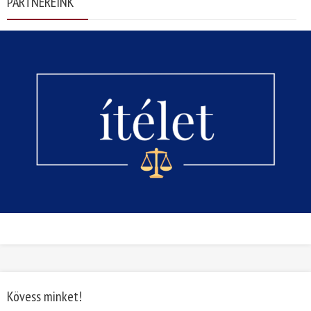
PARTNEREINK
Kövess minket!