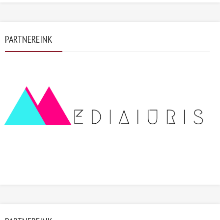
PARTNEREINK