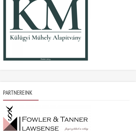
PARTNEREINK