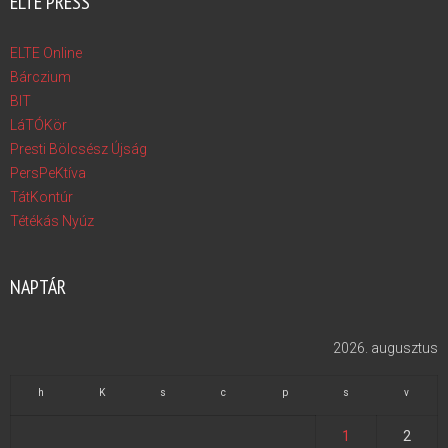
ELTE PRESS
ELTE Online
Bárczium
BIT
LáTÓKör
Presti Bölcsész Újság
PersPeKtíva
TátKontúr
Tétékás Nyúz
NAPTÁR
2026. augusztus
h
K
s
c
p
s
v
1
2