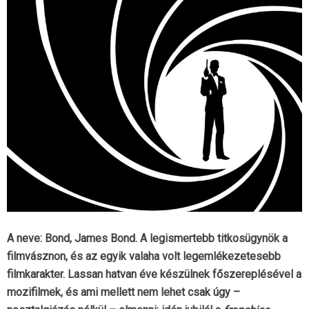
A neve: Bond, James Bond. A legismertebb titkosügynök a
filmvásznon, és az egyik valaha volt legemlékezetesebb
filmkarakter. Lassan hatvan éve készülnek főszereplésével a
mozifilmek, és ami mellett nem lehet csak úgy –