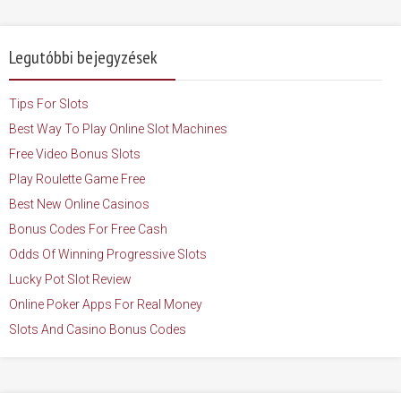
Legutóbbi bejegyzések
Tips For Slots
Best Way To Play Online Slot Machines
Free Video Bonus Slots
Play Roulette Game Free
Best New Online Casinos
Bonus Codes For Free Cash
Odds Of Winning Progressive Slots
Lucky Pot Slot Review
Online Poker Apps For Real Money
Slots And Casino Bonus Codes