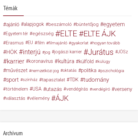
Témák
egyetem
ajánló
alapjogok
beszámoló
büntetőjog
ELTE
ELTE ÁJK
egészség
Egyetem tér
Erasmus
EU
film
filmajánló
gyakorlat
hogyan tovább
Jurátus
interjú
HÖK
jogászi karrier
JÖSz
jog
karrier
kultúra
koronavírus
külföld
külügy
művészet
politika
nemzetközi jog
oktatás
pszichológia
tudomány
sport
TDK
tapasztalat
színház
USA
utazás
verseny
történelem
vendégírás
vendégíró
ÁJK
választás
vélemény
Archívum