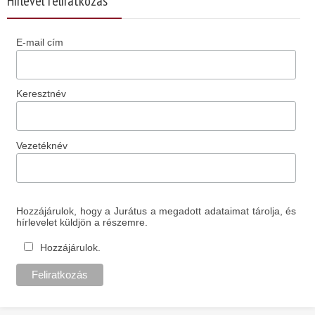
Hírlevél feliratkozás
E-mail cím
Keresztnév
Vezetéknév
Hozzájárulok, hogy a Jurátus a megadott adataimat tárolja, és
hírlevelet küldjön a részemre.
Hozzájárulok.