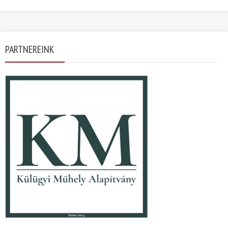
PARTNEREINK