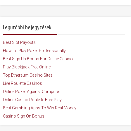
Legutóbbi bejegyzések
Best Slot Payouts
How To Play Poker Professionally
Best Sign Up Bonus For Online Casino
Play Blackjack Free Online
Top Ethereum Casino Sites
Live Roulette Casinos
Online Poker Against Computer
Online Casino Roulette Free Play
Best Gambling Apps To Win Real Money
Casino Sign On Bonus