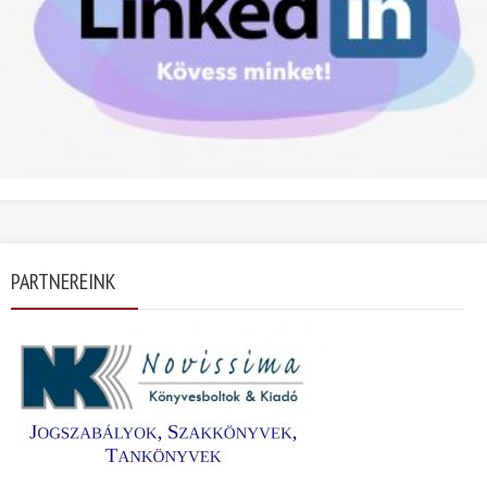
PARTNEREINK