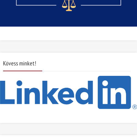
Kövess minket!