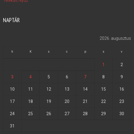
Tétékás Nyúz
NAPTÁR
2026. augusztus
h
K
s
c
p
s
v
1
2
3
4
5
6
7
8
9
10
11
12
13
14
15
16
17
18
19
20
21
22
23
24
25
26
27
28
29
30
31