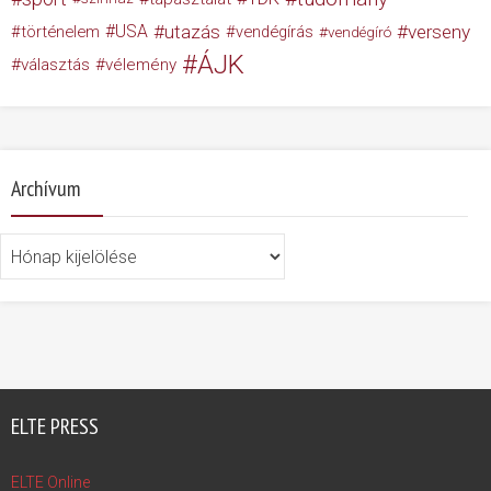
USA
utazás
verseny
történelem
vendégírás
vendégíró
ÁJK
választás
vélemény
Archívum
Archívum
ELTE PRESS
ELTE Online