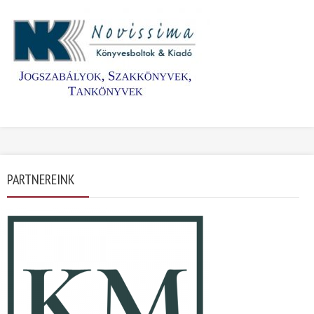
PARTNEREINK