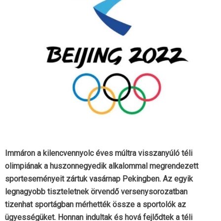
Immáron a kilencvennyolc éves múltra visszanyúló téli
olimpiának a huszonnegyedik alkalommal megrendezett
sporteseményeit zártuk vasárnap Pekingben. Az egyik
legnagyobb tiszteletnek örvendő versenysorozatban
tizenhat sportágban mérhették össze a sportolók az
ügyességüket. Honnan indultak és hová fejlődtek a téli