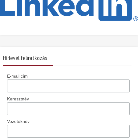
Hírlevél feliratkozás
E-mail cím
Keresztnév
Vezetéknév