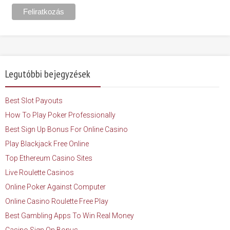
Legutóbbi bejegyzések
Best Slot Payouts
How To Play Poker Professionally
Best Sign Up Bonus For Online Casino
Play Blackjack Free Online
Top Ethereum Casino Sites
Live Roulette Casinos
Online Poker Against Computer
Online Casino Roulette Free Play
Best Gambling Apps To Win Real Money
Casino Sign On Bonus