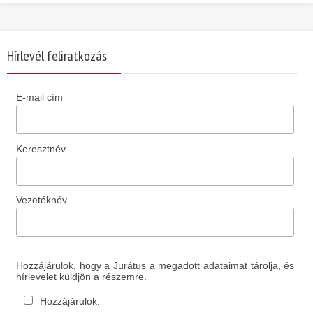
Hírlevél feliratkozás
E-mail cím
Keresztnév
Vezetéknév
Hozzájárulok, hogy a Jurátus a megadott adataimat tárolja, és
hírlevelet küldjön a részemre.
Hozzájárulok.