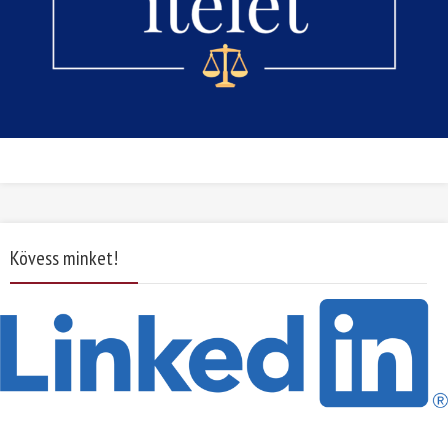
Kövess minket!