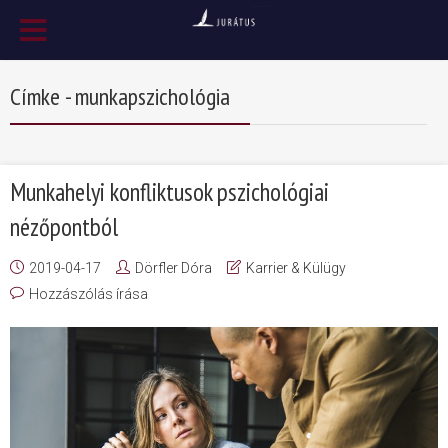
Címke - munkapszichológia
Munkahelyi konfliktusok pszichológiai
nézőpontból
2019-04-17
Dörfler Dóra
Karrier & Külügy
Hozzászólás írása