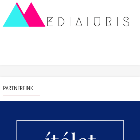
PARTNEREINK