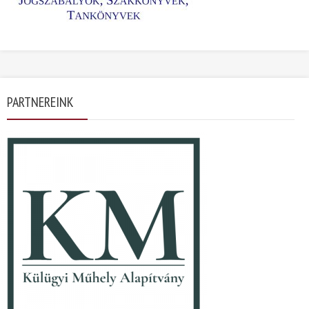
PARTNEREINK