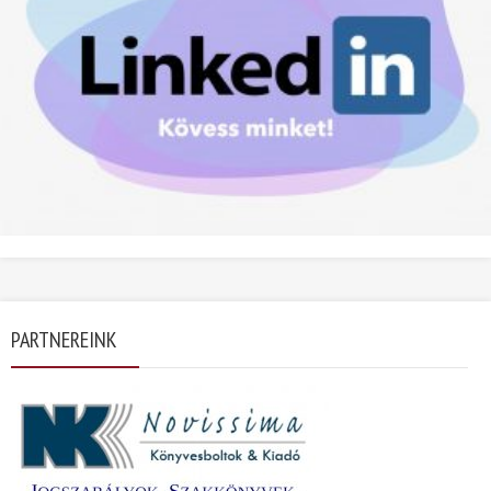
PARTNEREINK