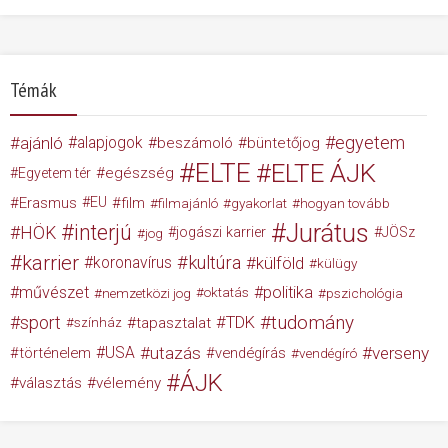
Témák
egyetem
ajánló
alapjogok
beszámoló
büntetőjog
ELTE
ELTE ÁJK
egészség
Egyetem tér
Erasmus
EU
film
filmajánló
gyakorlat
hogyan tovább
Jurátus
interjú
HÖK
jogászi karrier
JÖSz
jog
karrier
kultúra
koronavírus
külföld
külügy
művészet
politika
nemzetközi jog
oktatás
pszichológia
tudomány
sport
TDK
tapasztalat
színház
USA
utazás
verseny
történelem
vendégírás
vendégíró
ÁJK
választás
vélemény