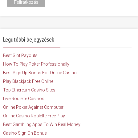
Legutóbbi bejegyzések
Best Slot Payouts
How To Play Poker Professionally
Best Sign Up Bonus For Online Casino
Play Blackjack Free Online
Top Ethereum Casino Sites
Live Roulette Casinos
Online Poker Against Computer
Online Casino Roulette Free Play
Best Gambling Apps To Win Real Money
Casino Sign On Bonus