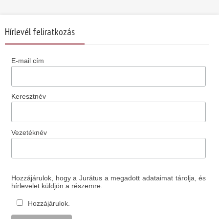
Hírlevél feliratkozás
E-mail cím
Keresztnév
Vezetéknév
Hozzájárulok, hogy a Jurátus a megadott adataimat tárolja, és
hírlevelet küldjön a részemre.
Hozzájárulok.