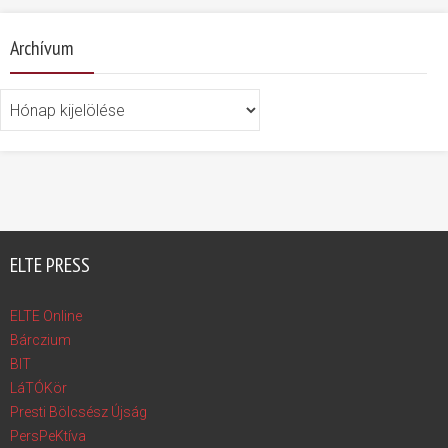
Archívum
Archívum
ELTE PRESS
ELTE Online
Bárczium
BIT
LáTÓKör
Presti Bölcsész Újság
PersPeKtíva