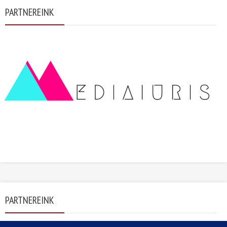
PARTNEREINK
PARTNEREINK