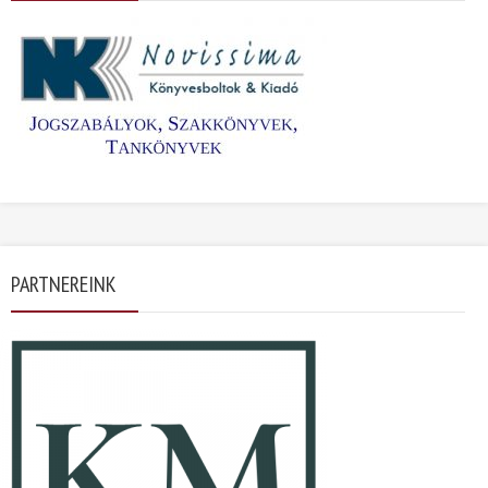
PARTNEREINK