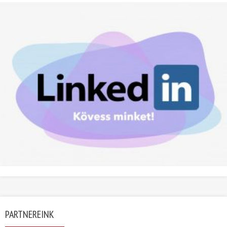
PARTNEREINK