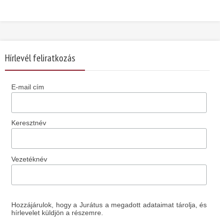
Hírlevél feliratkozás
E-mail cím
Keresztnév
Vezetéknév
Hozzájárulok, hogy a Jurátus a megadott adataimat tárolja, és
hírlevelet küldjön a részemre.