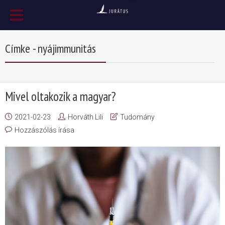
Címke - nyájimmunitás
Mivel oltakozik a magyar?
2021-02-23
Horváth Lili
Tudomány
Hozzászólás írása