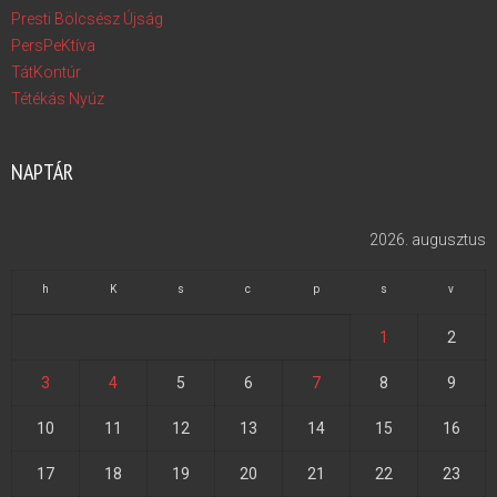
Presti Bölcsész Újság
PersPeKtíva
TátKontúr
Tétékás Nyúz
NAPTÁR
2026. augusztus
h
K
s
c
p
s
v
1
2
3
4
5
6
7
8
9
10
11
12
13
14
15
16
17
18
19
20
21
22
23