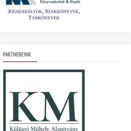
PARTNEREINK