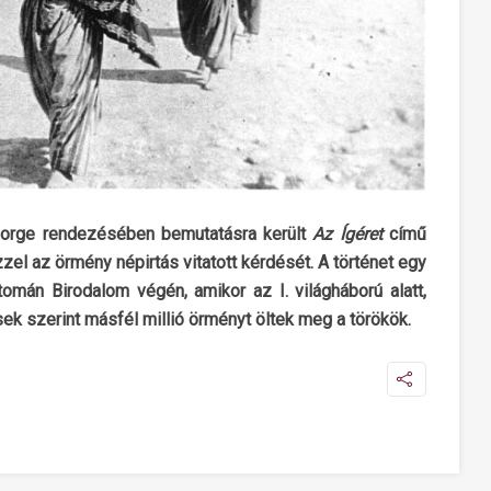
George rendezésében bemutatásra került
Az Ígéret
című
zel az örmény népirtás vitatott kérdését. A történet egy
mán Birodalom végén, amikor az I. világháború alatt,
k szerint másfél millió örményt öltek meg a törökök.