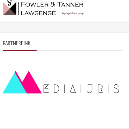
PARTNEREINK