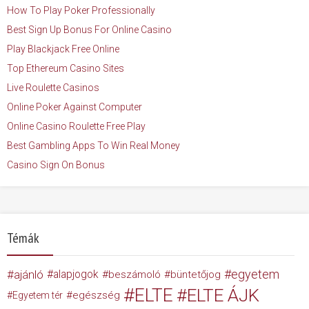
How To Play Poker Professionally
Best Sign Up Bonus For Online Casino
Play Blackjack Free Online
Top Ethereum Casino Sites
Live Roulette Casinos
Online Poker Against Computer
Online Casino Roulette Free Play
Best Gambling Apps To Win Real Money
Casino Sign On Bonus
Témák
egyetem
ajánló
alapjogok
beszámoló
büntetőjog
ELTE
ELTE ÁJK
egészség
Egyetem tér