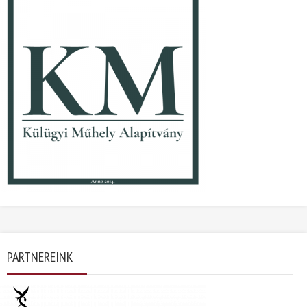
PARTNEREINK