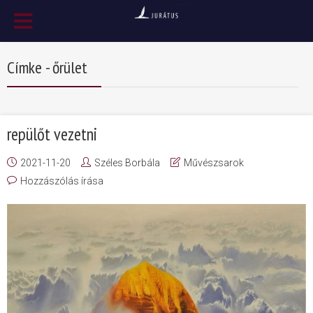
Címke - őrület
repülőt vezetni
2021-11-20
Széles Borbála
Művészsarok
Hozzászólás írása