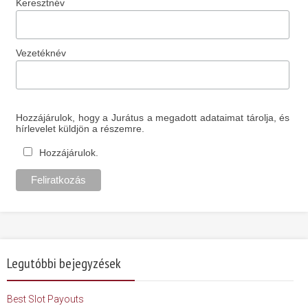
Keresztnév
Vezetéknév
Hozzájárulok, hogy a Jurátus a megadott adataimat tárolja, és
hírlevelet küldjön a részemre.
Hozzájárulok.
Legutóbbi bejegyzések
Best Slot Payouts