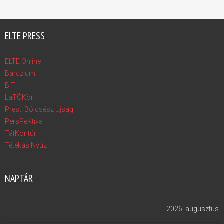
ELTE PRESS
ELTE Online
Bárczium
BIT
LáTÓKör
Presti Bölcsész Újság
PersPeKtíva
TátKontúr
Tétékás Nyúz
NAPTÁR
2026. augusztus