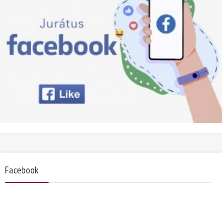
Facebook