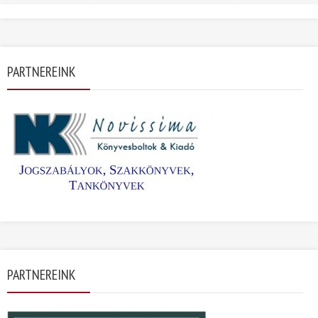
PARTNEREINK
PARTNEREINK