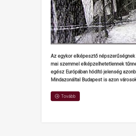
Az egykor elképesztő népszerűségnek ör
mai szemmel elképzelhetetlennek tűnne
egész Európában hódító jelenség azonban
Mindazonáltal Budapest is azon városok k
Tovább