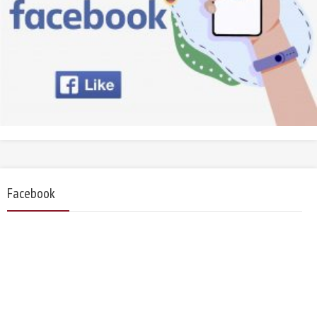
Facebook