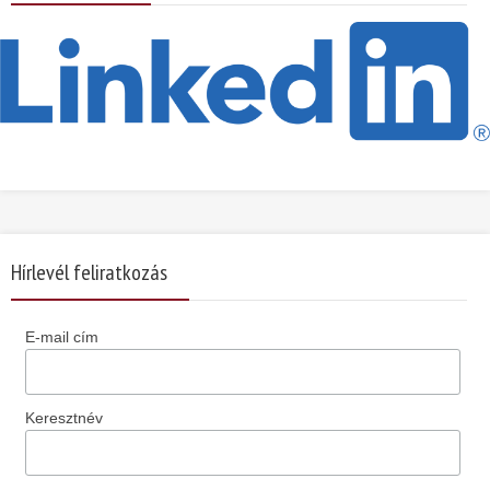
Hírlevél feliratkozás
E-mail cím
Keresztnév