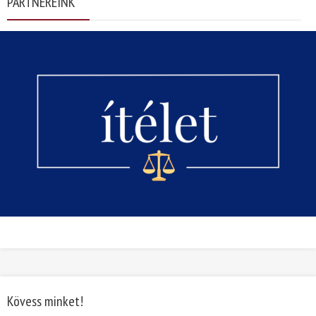
PARTNEREINK
Kövess minket!