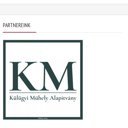
PARTNEREINK