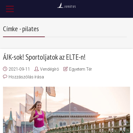
Címke - pilates
ÁJK-sok! Sportoljatok az ELTE-n!
2021-09-11
Vendégíró
Egyetem Tér
Hozzászólás írása