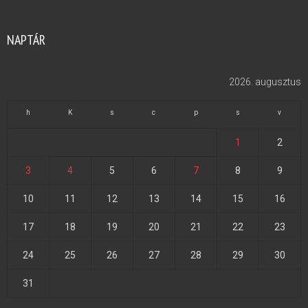
NAPTÁR
2026. augusztus
h
K
s
c
p
s
v
1
2
3
4
5
6
7
8
9
10
11
12
13
14
15
16
17
18
19
20
21
22
23
24
25
26
27
28
29
30
31