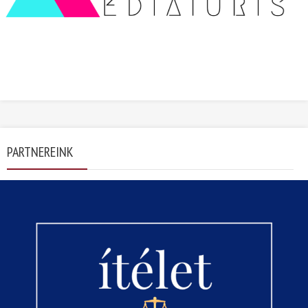
PARTNEREINK