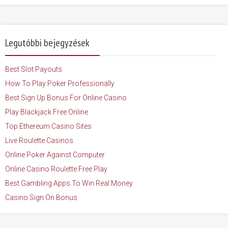
Legutóbbi bejegyzések
Best Slot Payouts
How To Play Poker Professionally
Best Sign Up Bonus For Online Casino
Play Blackjack Free Online
Top Ethereum Casino Sites
Live Roulette Casinos
Online Poker Against Computer
Online Casino Roulette Free Play
Best Gambling Apps To Win Real Money
Casino Sign On Bonus