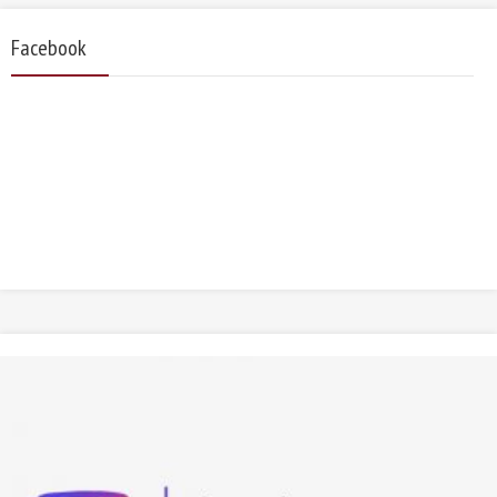
Facebook