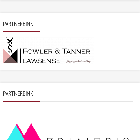
PARTNEREINK
PARTNEREINK