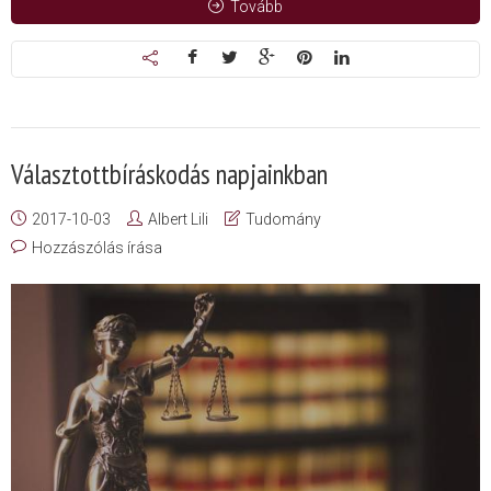
Tovább
Választottbíráskodás napjainkban
2017-10-03
Albert Lili
Tudomány
Hozzászólás írása