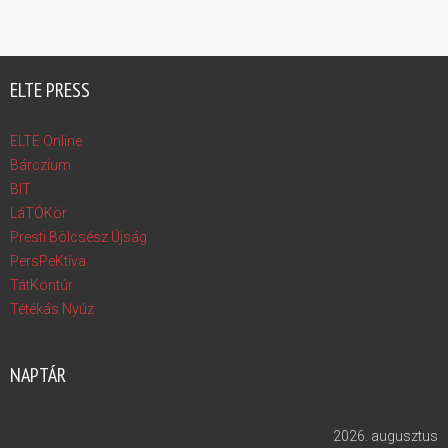
ELTE PRESS
ELTE Online
Bárczium
BIT
LáTÓKör
Presti Bölcsész Újság
PersPeKtíva
TátKontúr
Tétékás Nyúz
NAPTÁR
2026. augusztus