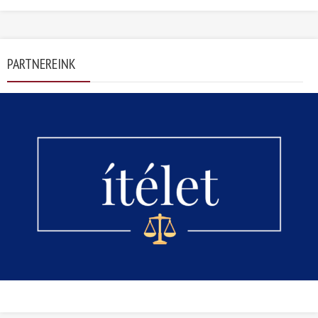
PARTNEREINK