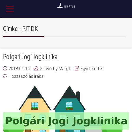
Címke - PJTDK
Polgári Jogi Jogklinika
2018-04-16
Szövérffy Margit
Egyetem Tér
Hozzászólás írása