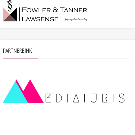
PARTNEREINK