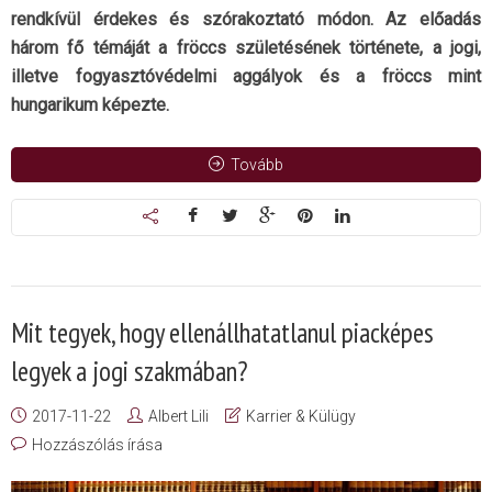
rendkívül érdekes és szórakoztató módon. Az előadás
három fő témáját a fröccs születésének története, a jogi,
illetve fogyasztóvédelmi aggályok és a fröccs mint
hungarikum képezte.
Tovább
Mit tegyek, hogy ellenállhatatlanul piacképes
legyek a jogi szakmában?
2017-11-22
Albert Lili
Karrier & Külügy
Hozzászólás írása