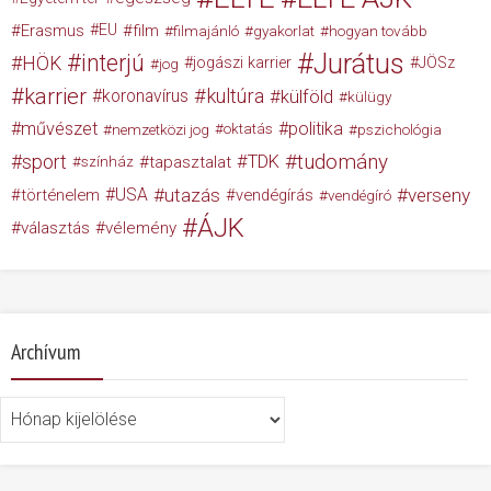
Erasmus
EU
film
filmajánló
gyakorlat
hogyan tovább
Jurátus
interjú
HÖK
jogászi karrier
JÖSz
jog
karrier
kultúra
koronavírus
külföld
külügy
művészet
politika
nemzetközi jog
oktatás
pszichológia
tudomány
sport
TDK
tapasztalat
színház
USA
utazás
verseny
történelem
vendégírás
vendégíró
ÁJK
választás
vélemény
Archívum
Archívum