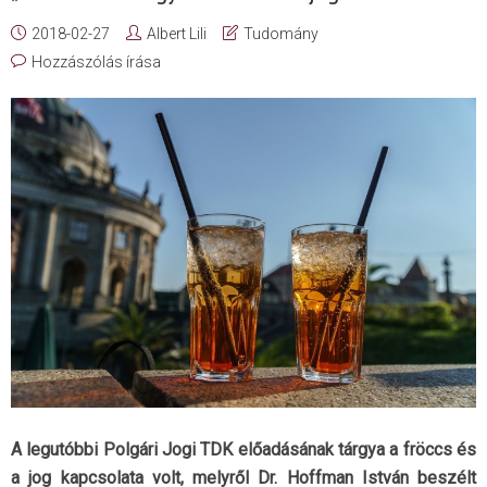
2018-02-27
Albert Lili
Tudomány
Hozzászólás írása
A legutóbbi Polgári Jogi TDK előadásának tárgya a fröccs és
a jog kapcsolata volt, melyről Dr. Hoffman István beszélt