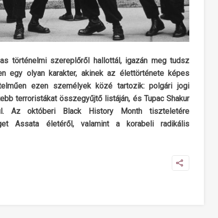
s történelmi szereplőről hallottál, igazán meg tudsz
en egy olyan karakter, akinek az élettörténete képes
telműen ezen személyek közé tartozik: polgári jogi
tebb terroristákat összegyűjtő listáján, és Tupac Shakur
il. Az októberi Black History Month tiszteletére
et Assata életéről, valamint a korabeli radikális