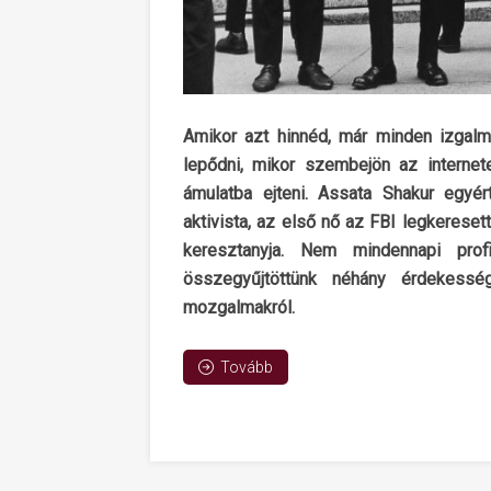
Amikor azt hinnéd, már minden izgalma
lepődni, mikor szembejön az internet
ámulatba ejteni. Assata Shakur egyér
aktivista, az első nő az FBI legkereset
keresztanyja. Nem mindennapi prof
összegyűjtöttünk néhány érdekesség
mozgalmakról.
Tovább