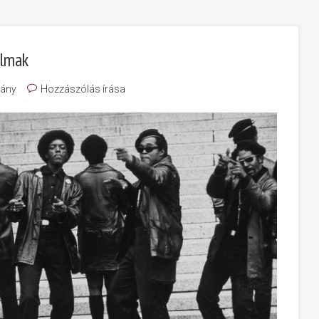
almak
ány
Hozzászólás írása