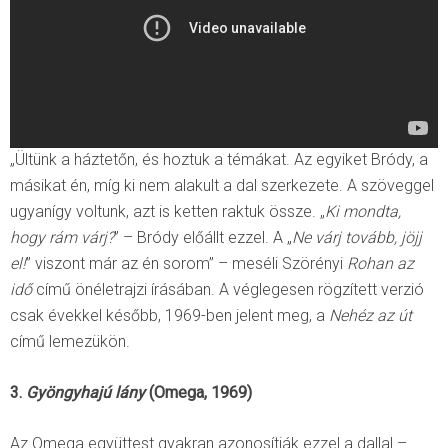
„Ültünk a háztetőn, és hoztuk a témákat. Az egyiket Bródy, a
másikat én, míg ki nem alakult a dal szerkezete. A szöveggel
ugyanígy voltunk, azt is ketten raktuk össze. „
Ki mondta,
hogy rám várj?
” – Bródy előállt ezzel. A „
Ne várj tovább, jöjj
el!
” viszont már az én sorom” – meséli Szörényi
Rohan az
idő
című önéletrajzi írásában. A véglegesen rögzített verzió
csak évekkel később, 1969-ben jelent meg, a
Nehéz az út
című lemezükön.
3.
Gyöngyhajú lány
(Omega, 1969)
Az Omega együttest gyakran azonosítják ezzel a dallal –