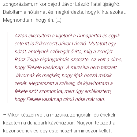
zongoráztam, mikor bejött Jávor László fiatal újságíró.
Daloltam a nótáimat és megkérdezte, hogy ki írta azokat.
Megmondtam, hogy én. (…)
Aztán elkerültem a ligetből a Dunapartra és egyik
este itt is felkeresett Jávor László. Mutatott egy
nótát, amelynek szövegét ő írta, míg a zenéjét
Rácz Zsiga cigányprímás szerezte. Az volt a címe,
hogy ‘
Fekete vasárnap
’. A muzsika nem tetszett
Jávornak és megkért, hogy írjak hozzá másik
zenét. Megtetszett a szöveg, de kijavítottam a
fekete szót szomorúra, mert úgy emlékeztem,
hogy
Fekete vasárnap
című nóta már van.
– Mikor készen volt a muzsika, zongorálni és énekelni
kezdtem a dunaparti kávéházban. Nagyon tetszett a
közönségnek és egy este húsz-harmincszor kellett