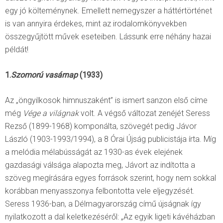
egy jó költeménynek. Emellett nemegyszer a háttértörténet
is van annyira érdekes, mint az irodalomkönyvekben
összegyűjtött művek eseteiben. Lássunk erre néhány hazai
példát!
1.
Szomorú vasárnap
(1933)
Az „öngyilkosok himnuszaként” is ismert sanzon első címe
még
Vége a világnak
volt. A végső változat zenéjét Seress
Rezső (1899-1968) komponálta, szövegét pedig Jávor
László (1903-1993/1994), a 8 Órai Újság publicistája írta. Míg
a melódia mélabússágát az 1930-as évek elejének
gazdasági válsága alapozta meg, Jávort az indította a
szöveg megírására egyes források szerint, hogy nem sokkal
korábban menyasszonya felbontotta vele eljegyzését.
Seress 1936-ban, a Délmagyarország című újságnak így
nyilatkozott a dal keletkezéséről: „Az egyik ligeti kávéházban