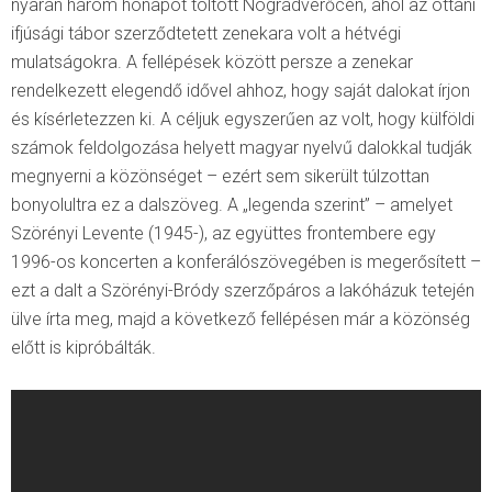
nyarán három hónapot töltött Nógrádverőcén, ahol az ottani
ifjúsági tábor szerződtetett zenekara volt a hétvégi
mulatságokra. A fellépések között persze a zenekar
rendelkezett elegendő idővel ahhoz, hogy saját dalokat írjon
és kísérletezzen ki. A céljuk egyszerűen az volt, hogy külföldi
számok feldolgozása helyett magyar nyelvű dalokkal tudják
megnyerni a közönséget – ezért sem sikerült túlzottan
bonyolultra ez a dalszöveg. A „legenda szerint” – amelyet
Szörényi Levente (1945-), az együttes frontembere egy
1996-os koncerten a konferálószövegében is megerősített –
ezt a dalt a Szörényi-Bródy szerzőpáros a lakóházuk tetején
ülve írta meg, majd a következő fellépésen már a közönség
előtt is kipróbálták.