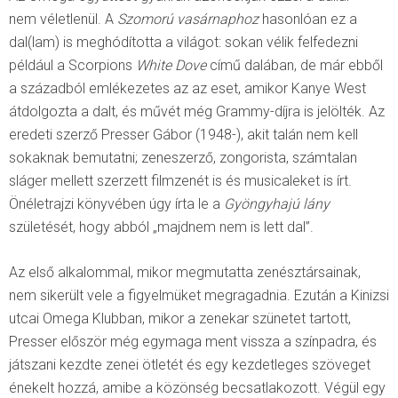
nem véletlenül. A
Szomorú vasárnaphoz
hasonlóan ez a
dal(lam) is meghódította a világot: sokan vélik felfedezni
például a Scorpions
White Dove
című dalában, de már ebből
a századból emlékezetes az az eset, amikor Kanye West
átdolgozta a dalt, és művét még Grammy-díjra is jelölték. Az
eredeti szerző Presser Gábor (1948-), akit talán nem kell
sokaknak bemutatni; zeneszerző, zongorista, számtalan
sláger mellett szerzett filmzenét is és musicaleket is írt.
Önéletrajzi könyvében úgy írta le a
Gyöngyhajú lány
születését, hogy abból „majdnem nem is lett dal”.
Az első alkalommal, mikor megmutatta zenésztársainak,
nem sikerült vele a figyelmüket megragadnia. Ezután a Kinizsi
utcai Omega Klubban, mikor a zenekar szünetet tartott,
Presser először még egymaga ment vissza a színpadra, és
játszani kezdte zenei ötletét és egy kezdetleges szöveget
énekelt hozzá, amibe a közönség becsatlakozott. Végül egy