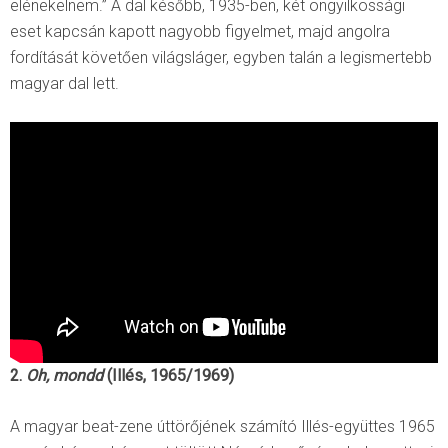
elénekelnem.” A dal később, 1935-ben, két öngyilkossági
eset kapcsán kapott nagyobb figyelmet, majd angolra
fordítását követően világsláger, egyben talán a legismertebb
magyar dal lett.
2.
Oh, mondd
(Illés, 1965/1969)
A magyar beat-zene úttörőjének számító Illés-együttes 1965