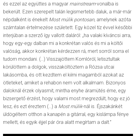
és ezzel az együttes a magyar
mainstream
-vonalba is
bekerült. Ezen szerepelt talán legismertebb daluk, a már-már
népdalként is énekelt
Most múlik pontosan
, amelynek azóta
számtalan értelmezése született. Egy közel tíz évvel későbbi
interjúban a szerző így vallott daláról: „ha valaki kíváncsi arra,
hogy egy-egy dalban mi a konkrétan valós és mi a költői
valóság, akkor konkrétan kérdezzen rá, mert sorról sorra el
tudom mondani. (…) Visszajöttem Komlóról, letisztultak
körülöttem a dolgok, visszaköltöztem a Rózsa utcai
lakásomba, és ott kezdtem el kiírni magamból azokat az
ötleteket, amiket a rehabon nem volt alkalmam. Bizonyos
daloknál érzek olyasmit, mintha enyhe áramütés érne, egy
bizsergető érzést, hogy valami most megrezdült, hogy ez jó
lesz, és ezt éreztem (…) a
Most múlik
-nál is. Éjszakánkét
üldögéltem otthon a kanapén a gitárral, egy kislámpa fénye
mellett, és egyik éjjel pár óra alatt megírtam a dalt.”