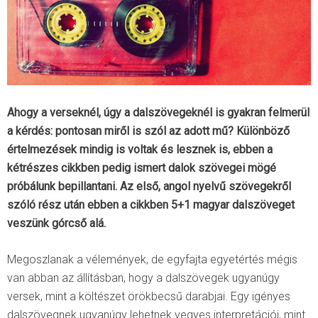
Ahogy a verseknél, úgy a dalszövegeknél is gyakran felmerül
a kérdés: pontosan miről is szól az adott mű? Különböző
értelmezések mindig is voltak és lesznek is, ebben a
kétrészes cikkben pedig ismert dalok szövegei mögé
próbálunk bepillantani. Az első, angol nyelvű szövegekről
szóló rész után ebben a cikkben 5+1 magyar dalszöveget
veszünk górcső alá.
Megoszlanak a vélemények, de egyfajta egyetértés mégis
van abban az állításban, hogy a dalszövegek ugyanúgy
versek, mint a költészet örökbecsű darabjai. Egy igényes
dalszövegnek ugyanúgy lehetnek vegyes interpretációi, mint