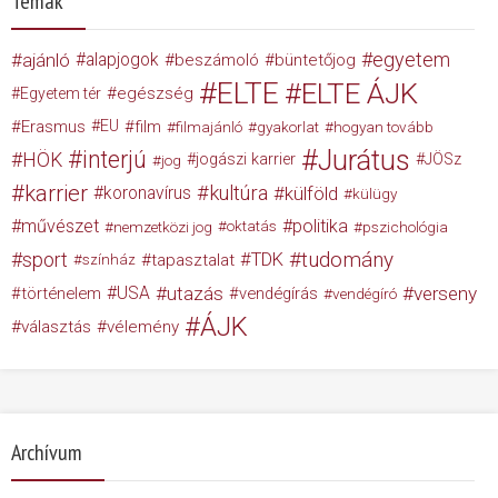
Témák
egyetem
ajánló
alapjogok
beszámoló
büntetőjog
ELTE
ELTE ÁJK
egészség
Egyetem tér
Erasmus
EU
film
filmajánló
gyakorlat
hogyan tovább
Jurátus
interjú
HÖK
jogászi karrier
JÖSz
jog
karrier
kultúra
koronavírus
külföld
külügy
művészet
politika
nemzetközi jog
oktatás
pszichológia
tudomány
sport
TDK
tapasztalat
színház
USA
utazás
verseny
történelem
vendégírás
vendégíró
ÁJK
választás
vélemény
Archívum