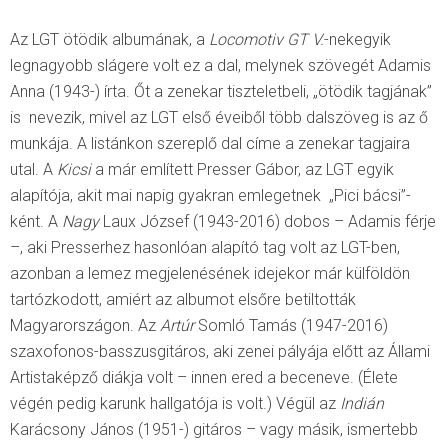
Az LGT ötödik albumának, a
Locomotiv GT V.
-nekegyik
legnagyobb slágere volt ez a dal, melynek szövegét Adamis
Anna (1943-) írta. Őt a zenekar tiszteletbeli, „ötödik tagjának”
is nevezik, mivel az LGT első éveiből több dalszöveg is az ő
munkája. A listánkon szereplő dal címe a zenekar tagjaira
utal. A
Kicsi
a már említett Presser Gábor, az LGT egyik
alapítója, akit mai napig gyakran emlegetnek „Pici bácsi”-
ként. A
Nagy
Laux József (1943-2016) dobos – Adamis férje
–, aki Presserhez hasonlóan alapító tag volt az LGT-ben,
azonban a lemez megjelenésének idejekor már külföldön
tartózkodott, amiért az albumot elsőre betiltották
Magyarországon. Az
Artúr
Somló Tamás (1947-2016)
szaxofonos-basszusgitáros, aki zenei pályája előtt az Állami
Artistaképző diákja volt – innen ered a beceneve. (Élete
végén pedig karunk hallgatója is volt.) Végül az
Indián
Karácsony János (1951-) gitáros – vagy másik, ismertebb