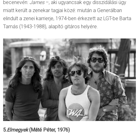
becenevén:
James
–, aki ugyancsak egy disszidálási ügy
miatt került a zenekar tagjai közé: miután a Generálban
elindult a zenei karrierje, 1974-ben érkezett az LGT-be Barta
Tamás (1943-1988), alapító gitáros helyére.
5.
Elmegyek
(Máté Péter, 1976)