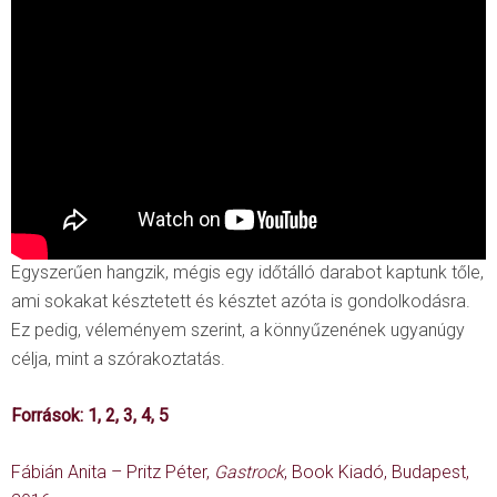
Egyszerűen hangzik, mégis egy időtálló darabot kaptunk tőle,
ami sokakat késztetett és késztet azóta is gondolkodásra.
Ez pedig, véleményem szerint, a könnyűzenének ugyanúgy
célja, mint a szórakoztatás.
Források:
1
,
2
,
3
,
4
,
5
Fábián Anita – Pritz Péter,
Gastrock
, Book Kiadó, Budapest,