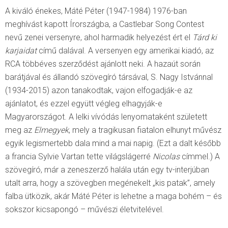
A kiváló énekes, Máté Péter (1947-1984) 1976-ban
meghívást kapott Írországba, a Castlebar Song Contest
nevű zenei versenyre, ahol harmadik helyezést ért el
Tárd ki
karjaidat
című dalával. A versenyen egy amerikai kiadó, az
RCA többéves szerződést ajánlott neki. A hazaút során
barátjával és állandó szövegíró társával, S. Nagy Istvánnal
(1934-2015) azon tanakodtak, vajon elfogadják-e az
ajánlatot, és ezzel együtt végleg elhagyják-e
Magyarországot. A lelki vívódás lenyomataként született
meg az
Elmegyek
, mely a tragikusan fiatalon elhunyt művész
egyik legismertebb dala mind a mai napig. (Ezt a dalt később
a francia Sylvie Vartan tette világslágerré
Nicolas
címmel.) A
szövegíró, már a zeneszerző halála után egy tv-interjúban
utalt arra, hogy a szövegben megénekelt „kis patak”, amely
falba ütközik, akár Máté Péter is lehetne a maga bohém – és
sokszor kicsapongó – művészi életvitelével.