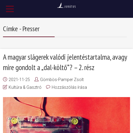
Címke - Presser
A magyar slágerek valódi jelentéstartalma, avagy
mire gondolt a „dal-költő”? – 2. rész
2021-11-25
Gömbös-Pamper Zsolt
Kultúra & Gasztró
Hozzászólás írása