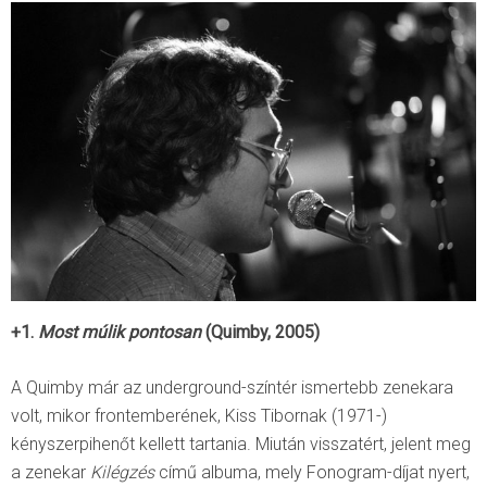
+1.
Most múlik pontosan
(Quimby, 2005)
A Quimby már az underground-színtér ismertebb zenekara
volt, mikor frontemberének, Kiss Tibornak (1971-)
kényszerpihenőt kellett tartania. Miután visszatért, jelent meg
a zenekar
Kilégzés
című albuma, mely Fonogram-díjat nyert,