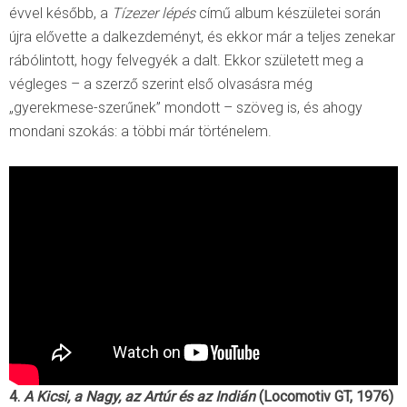
évvel később, a
Tízezer lépés
című album készületei során
újra elővette a dalkezdeményt, és ekkor már a teljes zenekar
rábólintott, hogy felvegyék a dalt. Ekkor született meg a
végleges – a szerző szerint első olvasásra még
„gyerekmese-szerűnek” mondott – szöveg is, és ahogy
mondani szokás: a többi már történelem.
4.
A Kicsi, a Nagy, az Artúr és az Indián
(Locomotiv GT, 1976)