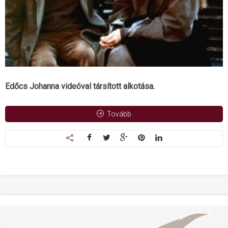
Edőcs Johanna videóval társított alkotása.
Tovább