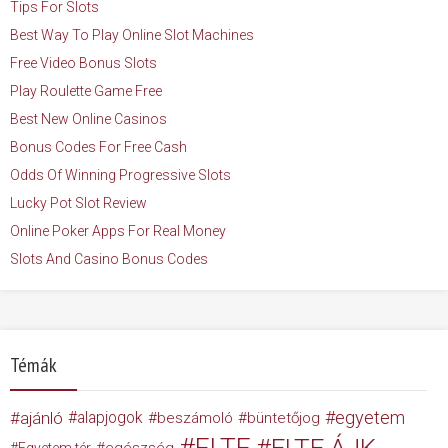
Tips For Slots
Best Way To Play Online Slot Machines
Free Video Bonus Slots
Play Roulette Game Free
Best New Online Casinos
Bonus Codes For Free Cash
Odds Of Winning Progressive Slots
Lucky Pot Slot Review
Online Poker Apps For Real Money
Slots And Casino Bonus Codes
Témák
egyetem
ajánló
alapjogok
beszámoló
büntetőjog
ELTE
ELTE ÁJK
egészség
Egyetem tér