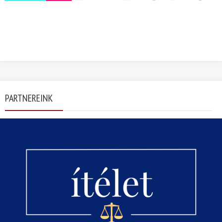
PARTNEREINK