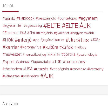
Témák
egyetem
ajánló
alapjogok
beszámoló
büntetőjog
ELTE
ELTE ÁJK
egészség
Egyetem tér
Erasmus
EU
film
filmajánló
gyakorlat
hogyan tovább
Jurátus
interjú
HÖK
jogászi karrier
JÖSz
jog
karrier
kultúra
koronavírus
külföld
külügy
művészet
politika
nemzetközi jog
oktatás
pszichológia
tudomány
sport
TDK
tapasztalat
színház
USA
utazás
verseny
történelem
vendégírás
vendégíró
ÁJK
választás
vélemény
Archívum