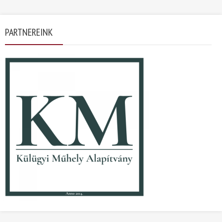
PARTNEREINK