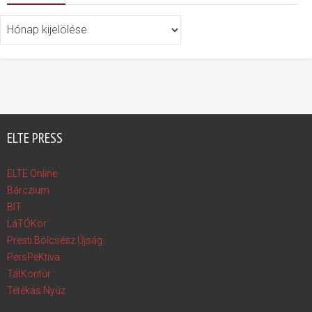
Archívum
ELTE PRESS
ELTE Online
Bárczium
BIT
LáTÓKör
Presti Bölcsész Újság
PersPeKtíva
TátKontúr
Tétékás Nyúz