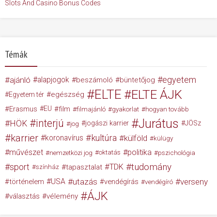
Slots And Casino Bonus Codes
Témák
egyetem
ajánló
alapjogok
beszámoló
büntetőjog
ELTE
ELTE ÁJK
egészség
Egyetem tér
Erasmus
EU
film
filmajánló
gyakorlat
hogyan tovább
Jurátus
interjú
HÖK
jogászi karrier
JÖSz
jog
karrier
kultúra
koronavírus
külföld
külügy
művészet
politika
nemzetközi jog
oktatás
pszichológia
tudomány
sport
TDK
tapasztalat
színház
USA
utazás
verseny
történelem
vendégírás
vendégíró
ÁJK
választás
vélemény