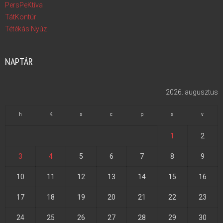
PersPeKtíva
TátKontúr
Tétékás Nyúz
NAPTÁR
2026. augusztus
h
K
s
c
p
s
v
1
2
3
4
5
6
7
8
9
10
11
12
13
14
15
16
17
18
19
20
21
22
23
24
25
26
27
28
29
30