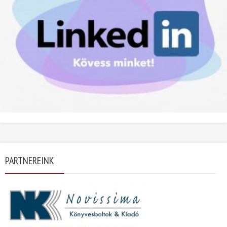
PARTNEREINK