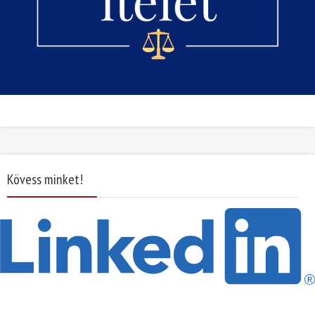
Kövess minket!