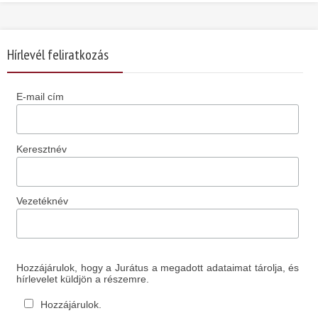
Hírlevél feliratkozás
E-mail cím
Keresztnév
Vezetéknév
Hozzájárulok, hogy a Jurátus a megadott adataimat tárolja, és
hírlevelet küldjön a részemre.
Hozzájárulok.