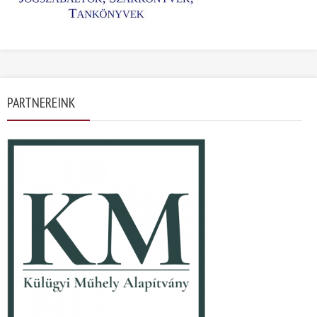
PARTNEREINK