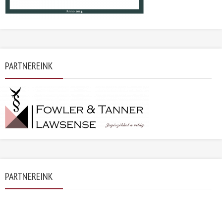
PARTNEREINK
PARTNEREINK