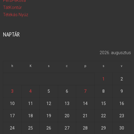
PersPeKtíva
TátKontúr
Tétékás Nyúz
NAPTÁR
2026. augusztus
h
K
s
c
p
s
v
1
2
3
4
5
6
7
8
9
10
11
12
13
14
15
16
17
18
19
20
21
22
23
24
25
26
27
28
29
30