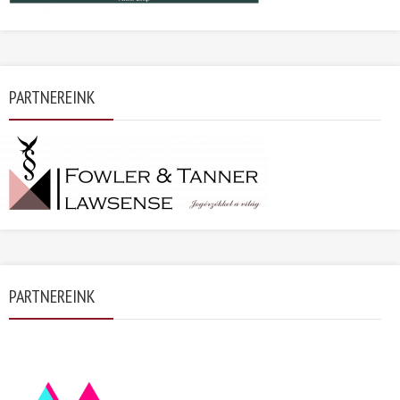
PARTNEREINK
PARTNEREINK