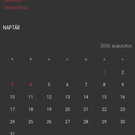
TátKontúr
Tétékás Nyúz
NAPTÁR
2026. augusztus
h
K
s
c
p
s
v
1
2
3
4
5
6
7
8
9
10
11
12
13
14
15
16
17
18
19
20
21
22
23
24
25
26
27
28
29
30
31