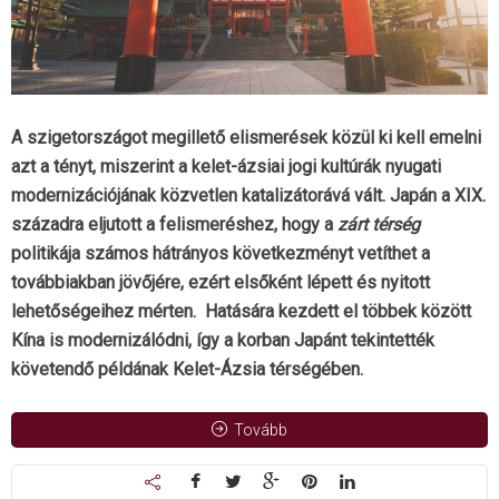
A szigetországot megillető elismerések közül ki kell emelni
azt a tényt, miszerint a kelet-ázsiai jogi kultúrák nyugati
modernizációjának közvetlen katalizátorává vált. Japán a XIX.
századra eljutott a felismeréshez, hogy a
zárt térség
politikája számos hátrányos következményt vetíthet a
továbbiakban jövőjére, ezért elsőként lépett és nyitott
lehetőségeihez mérten. Hatására kezdett el többek között
Kína is modernizálódni, így a korban Japánt tekintették
követendő példának Kelet-Ázsia térségében.
Tovább