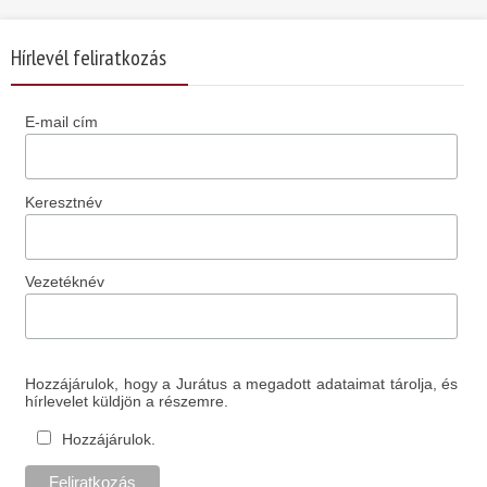
Hírlevél feliratkozás
E-mail cím
Keresztnév
Vezetéknév
Hozzájárulok, hogy a Jurátus a megadott adataimat tárolja, és
hírlevelet küldjön a részemre.
Hozzájárulok.