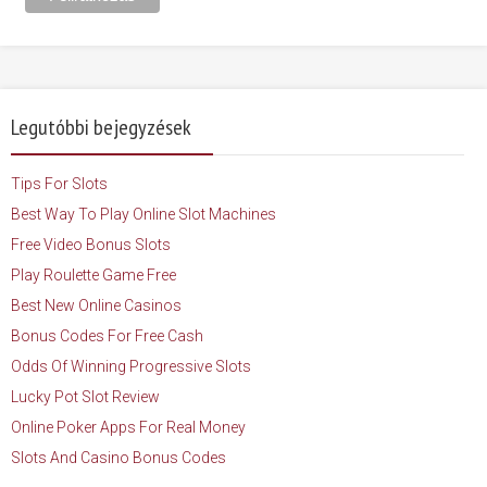
Legutóbbi bejegyzések
Tips For Slots
Best Way To Play Online Slot Machines
Free Video Bonus Slots
Play Roulette Game Free
Best New Online Casinos
Bonus Codes For Free Cash
Odds Of Winning Progressive Slots
Lucky Pot Slot Review
Online Poker Apps For Real Money
Slots And Casino Bonus Codes