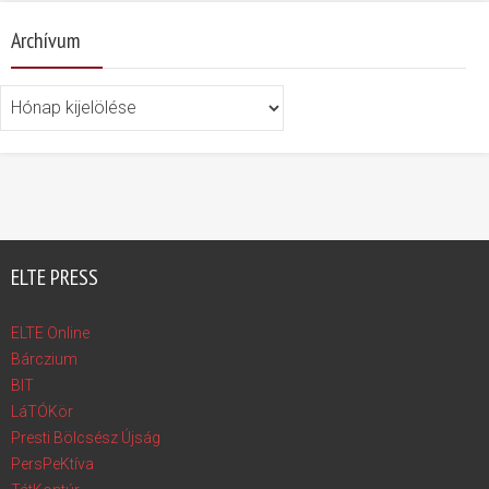
Archívum
Archívum
ELTE PRESS
ELTE Online
Bárczium
BIT
LáTÓKör
Presti Bölcsész Újság
PersPeKtíva