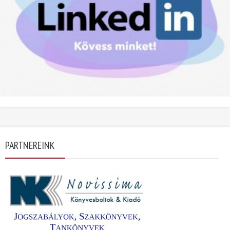
PARTNEREINK