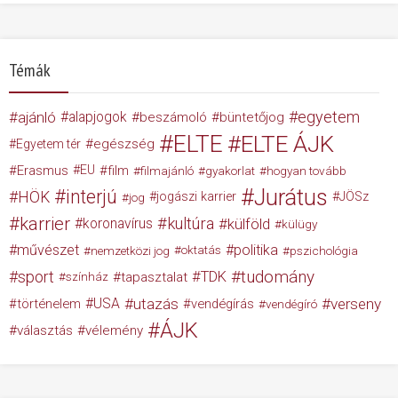
Témák
egyetem
ajánló
alapjogok
beszámoló
büntetőjog
ELTE
ELTE ÁJK
egészség
Egyetem tér
Erasmus
EU
film
filmajánló
gyakorlat
hogyan tovább
Jurátus
interjú
HÖK
jogászi karrier
JÖSz
jog
karrier
kultúra
koronavírus
külföld
külügy
művészet
politika
nemzetközi jog
oktatás
pszichológia
tudomány
sport
TDK
tapasztalat
színház
USA
utazás
verseny
történelem
vendégírás
vendégíró
ÁJK
választás
vélemény