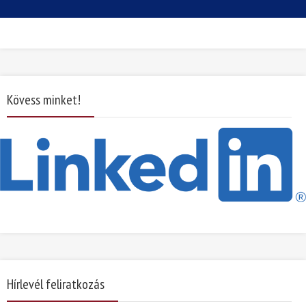
Kövess minket!
Hírlevél feliratkozás