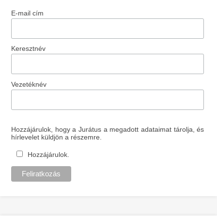
E-mail cím
Keresztnév
Vezetéknév
Hozzájárulok, hogy a Jurátus a megadott adataimat tárolja, és
hírlevelet küldjön a részemre.
Hozzájárulok.