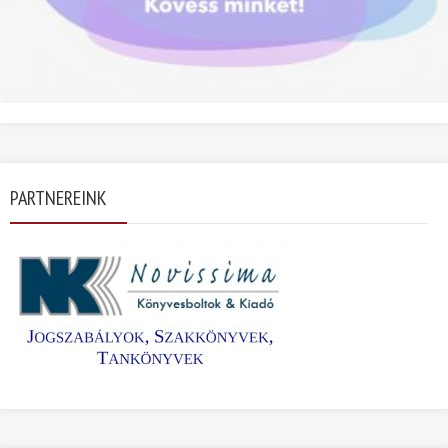
PARTNEREINK