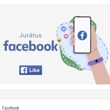
Facebook