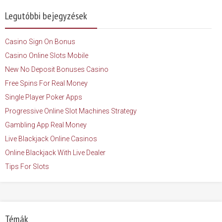
Legutóbbi bejegyzések
Casino Sign On Bonus
Casino Online Slots Mobile
New No Deposit Bonuses Casino
Free Spins For Real Money
Single Player Poker Apps
Progressive Online Slot Machines Strategy
Gambling App Real Money
Live Blackjack Online Casinos
Online Blackjack With Live Dealer
Tips For Slots
Témák