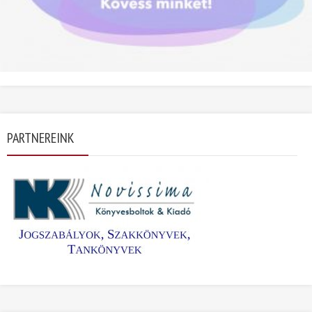
PARTNEREINK