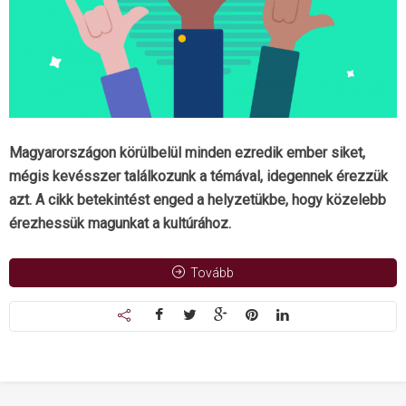
Magyarországon körülbelül minden ezredik ember siket,
mégis kevésszer találkozunk a témával, idegennek érezzük
azt. A cikk betekintést enged a helyzetükbe, hogy közelebb
érezhessük magunkat a kultúrához.
Tovább