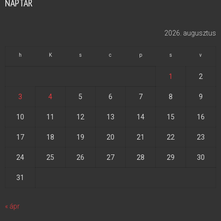
NAPTÁR
2026. augusztus
h
K
s
c
p
s
v
1
2
3
4
5
6
7
8
9
10
11
12
13
14
15
16
17
18
19
20
21
22
23
24
25
26
27
28
29
30
31
« ápr