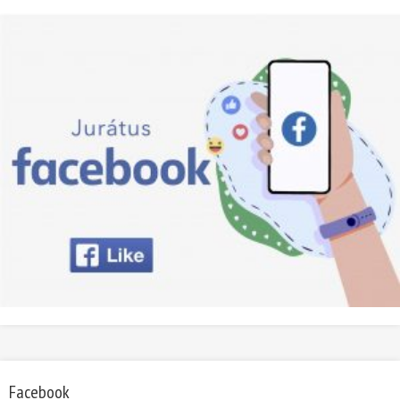
Facebook