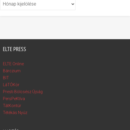
Archívum
ELTE PRESS
ELTE Online
Bárczium
BIT
LáTÓKör
Presti Bölcsész Újság
PersPeKtíva
TátKontúr
Tétékás Nyúz