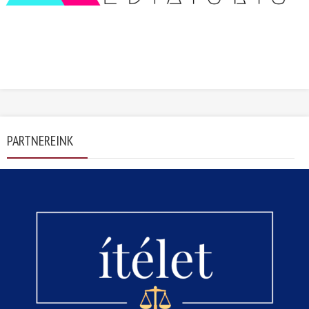
PARTNEREINK