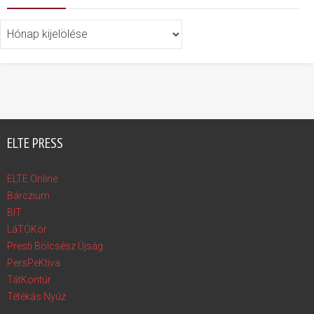
Archívum
ELTE PRESS
ELTE Online
Bárczium
BIT
LáTÓKör
Presti Bölcsész Újság
PersPeKtíva
TátKontúr
Tétékás Nyúz