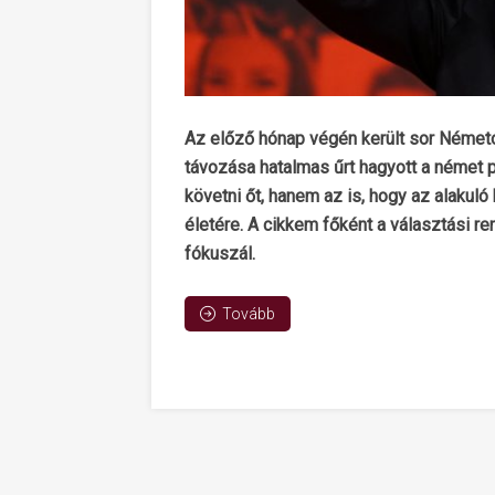
Az előző hónap végén került sor Német
távozása hatalmas űrt hagyott a német po
követni őt, hanem az is, hogy az alakuló
életére. A cikkem főként a választási
fókuszál.
Tovább