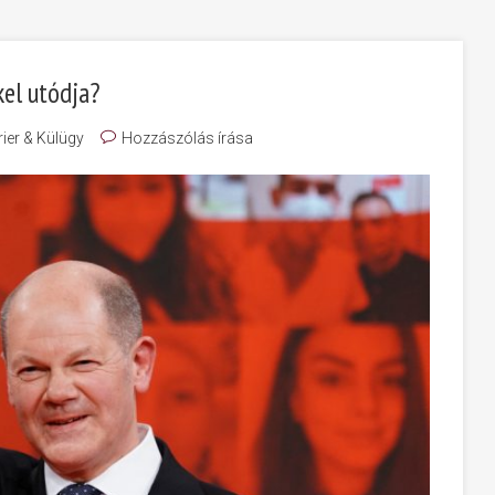
kel utódja?
rier & Külügy
Hozzászólás írása