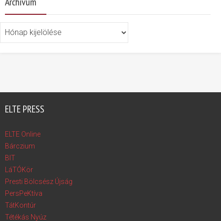
Archívum
Archívum
ELTE PRESS
ELTE Online
Bárczium
BIT
LáTÓKör
Presti Bölcsész Újság
PersPeKtíva
TátKontúr
Tétékás Nyúz