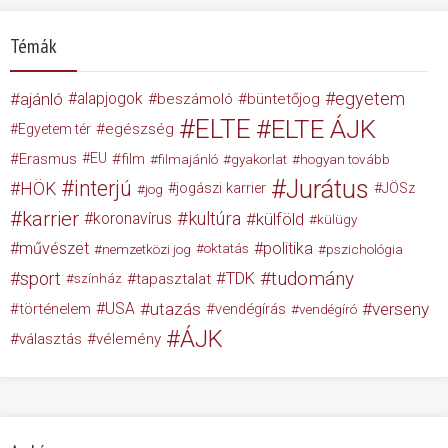
Témák
egyetem
ajánló
alapjogok
beszámoló
büntetőjog
ELTE
ELTE ÁJK
egészség
Egyetem tér
Erasmus
EU
film
filmajánló
gyakorlat
hogyan tovább
Jurátus
interjú
HÖK
jogászi karrier
JÖSz
jog
karrier
kultúra
koronavírus
külföld
külügy
művészet
politika
nemzetközi jog
oktatás
pszichológia
tudomány
sport
TDK
tapasztalat
színház
USA
utazás
verseny
történelem
vendégírás
vendégíró
ÁJK
választás
vélemény