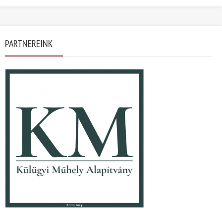
PARTNEREINK