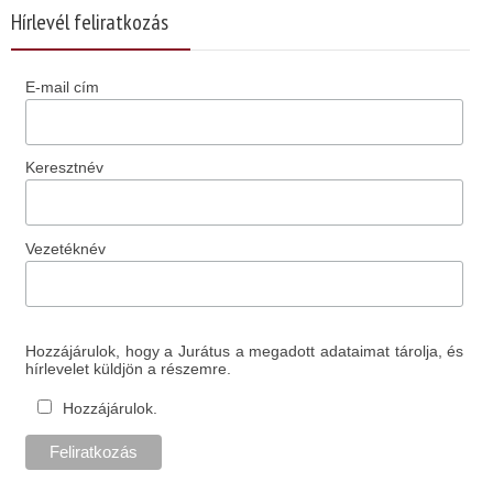
Hírlevél feliratkozás
E-mail cím
Keresztnév
Vezetéknév
Hozzájárulok, hogy a Jurátus a megadott adataimat tárolja, és
hírlevelet küldjön a részemre.
Hozzájárulok.