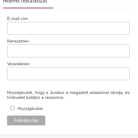
Hírlevél feliratkozás
E-mail cím
Keresztnév
Vezetéknév
Hozzájárulok, hogy a Jurátus a megadott adataimat tárolja, és
hírlevelet küldjön a részemre.
Hozzájárulok.