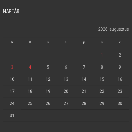
NAPTÁR
2026. augusztus
h
K
s
c
p
s
v
1
2
3
4
5
6
7
8
9
10
11
12
13
14
15
16
17
18
19
20
21
22
23
24
25
26
27
28
29
30
31