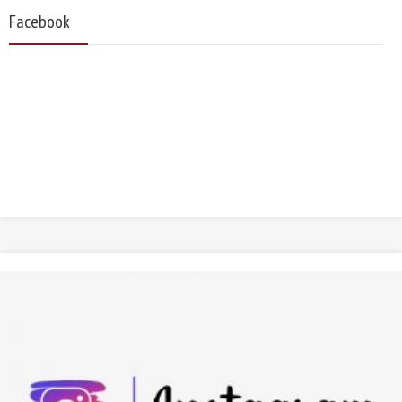
Facebook