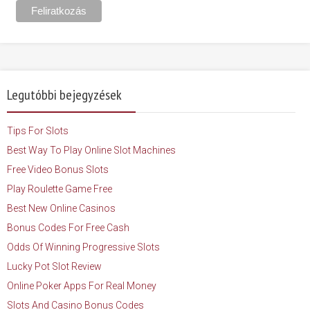
Legutóbbi bejegyzések
Tips For Slots
Best Way To Play Online Slot Machines
Free Video Bonus Slots
Play Roulette Game Free
Best New Online Casinos
Bonus Codes For Free Cash
Odds Of Winning Progressive Slots
Lucky Pot Slot Review
Online Poker Apps For Real Money
Slots And Casino Bonus Codes