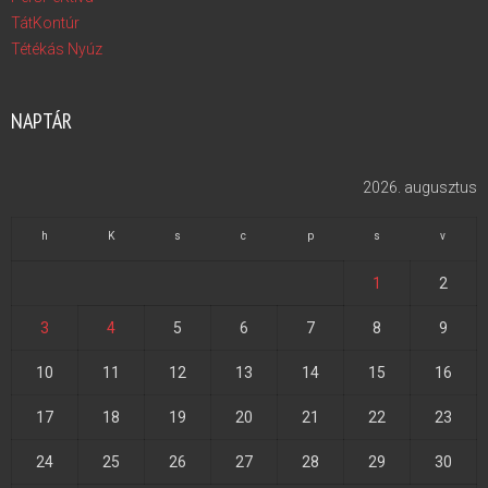
TátKontúr
Tétékás Nyúz
NAPTÁR
2026. augusztus
h
K
s
c
p
s
v
1
2
3
4
5
6
7
8
9
10
11
12
13
14
15
16
17
18
19
20
21
22
23
24
25
26
27
28
29
30