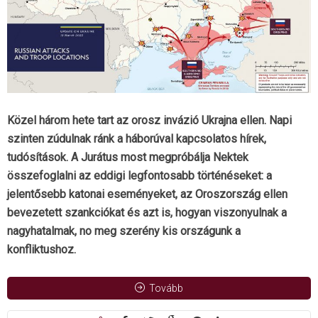
Közel három hete tart az orosz invázió Ukrajna ellen. Napi
szinten zúdulnak ránk a háborúval kapcsolatos hírek,
tudósítások. A Jurátus most megpróbálja Nektek
összefoglalni az eddigi legfontosabb történéseket: a
jelentősebb katonai eseményeket, az Oroszország ellen
bevezetett szankciókat és azt is, hogyan viszonyulnak a
nagyhatalmak, no meg szerény kis országunk a
konfliktushoz.
Tovább