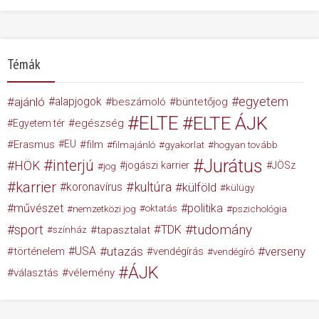
Témák
egyetem
ajánló
alapjogok
beszámoló
büntetőjog
ELTE
ELTE ÁJK
egészség
Egyetem tér
Erasmus
EU
film
filmajánló
gyakorlat
hogyan tovább
Jurátus
interjú
HÖK
jogászi karrier
JÖSz
jog
karrier
kultúra
koronavírus
külföld
külügy
művészet
politika
nemzetközi jog
oktatás
pszichológia
tudomány
sport
TDK
tapasztalat
színház
USA
utazás
verseny
történelem
vendégírás
vendégíró
ÁJK
választás
vélemény