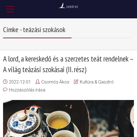
Címke - teázási szokások
A lord, a kereskedő és a szerzetes teát rendelnek –
A világ teázási szokásai (II. rész)
2022-12-01
Csomós Ákos
Kultúra & Gasztró
Hozzászólás írása