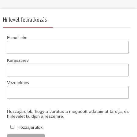
Hírlevél feliratkozás
E-mail cím
Keresztnév
Vezetéknév
Hozzájárulok, hogy a Jurátus a megadott adataimat tárolja, és
hírlevelet küldjön a részemre.
Hozzájárulok.