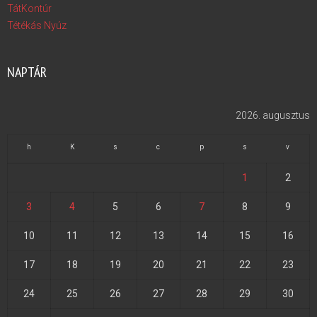
TátKontúr
Tétékás Nyúz
NAPTÁR
2026. augusztus
h
K
s
c
p
s
v
1
2
3
4
5
6
7
8
9
10
11
12
13
14
15
16
17
18
19
20
21
22
23
24
25
26
27
28
29
30