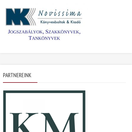
PARTNEREINK