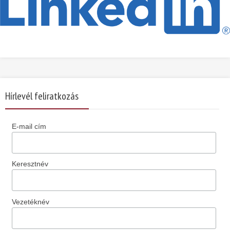
Hírlevél feliratkozás
E-mail cím
Keresztnév
Vezetéknév