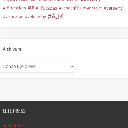
USA
utazás
verseny
történelem
vendégírás
vendégíró
ÁJK
választás
vélemény
Archívum
Archívum
ELTE PRESS
ELTE Online