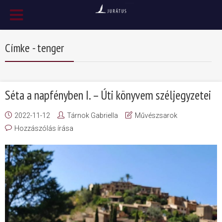
Címke - tenger
Séta a napfényben I. – Úti könyvem széljegyzetei
2022-11-12
Tárnok Gabriella
Művészsarok
Hozzászólás írása