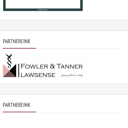
PARTNEREINK
PARTNEREINK