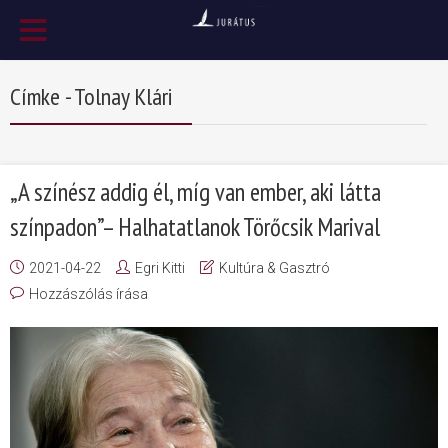
Címke - Tolnay Klári
„A színész addig él, míg van ember, aki látta
színpadon”– Halhatatlanok Törőcsik Marival
2021-04-22
Egri Kitti
Kultúra & Gasztró
Hozzászólás írása