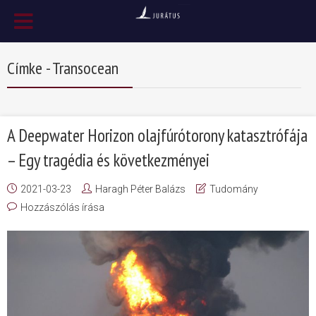
Címke - Transocean
A Deepwater Horizon olajfúrótorony katasztrófája
– Egy tragédia és következményei
2021-03-23
Haragh Péter Balázs
Tudomány
Hozzászólás írása