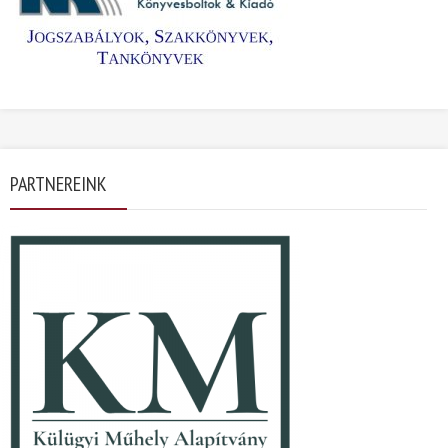
PARTNEREINK