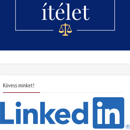
Kövess minket!