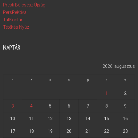
Presti Bölcsész Újság
PersPeKtíva
TátKontúr
Tétékás Nyúz
NAPTÁR
2026. augusztus
h
K
s
c
p
s
v
1
2
3
4
5
6
7
8
9
10
11
12
13
14
15
16
17
18
19
20
21
22
23