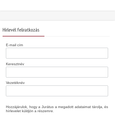
Hírlevél feliratkozás
E-mail cím
Keresztnév
Vezetéknév
Hozzájárulok, hogy a Jurátus a megadott adataimat tárolja, és
hírlevelet küldjön a részemre.